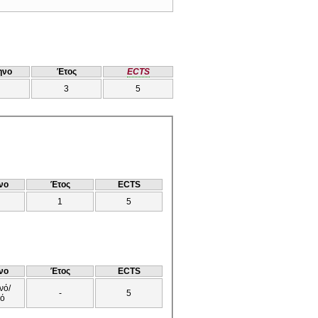
ηνο
Έτος
ECTS
3
5
νο
Έτος
ECTS
1
5
νο
Έτος
ECTS
νό/
-
5
νό