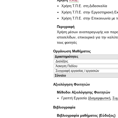
Χρήση
Τ.Π.Ε.
Χρήση Τ.Π.Ε. στη Διδασκαλία
Χρήση Τ.Π.Ε. στην Εργαστηριακή Ε
Χρήση Τ.Π.Ε. στην Επικοινωνία με τ
Περιγραφή
Χρήση μέσων αναπαραγωγής και παρου
ιστοσελίδων, επικουρικά για την καλύ
τους φοιτητές
Οργάνωση Μαθήματος
Δραστηριότητες
Διαλέξεις
Άσκηση Πεδίου
Συγγραφή εργασίας / εργασιών
Σύνολο
Αξιολόγηση Φοιτητών
Μέθοδοι Αξιολόγησης Φοιτητών
Γραπτή Εργασία
(
Διαμορφωτική
,
Συμ
Βιβλιογραφία
Βιβλιογραφία μαθήματος (Εύδοξος)