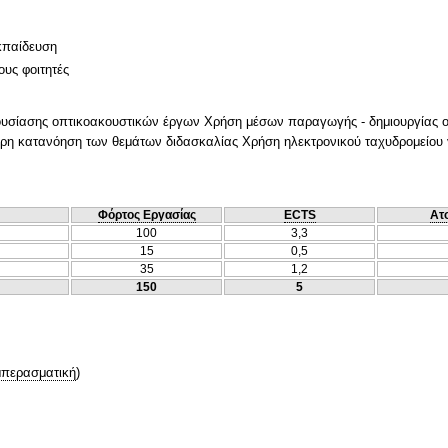
κπαίδευση
ους φοιτητές
σίασης οπτικοακουστικών έργων Χρήση μέσων παραγωγής - δημιουργίας 
τερη κατανόηση των θεμάτων διδασκαλίας Χρήση ηλεκτρονικού ταχυδρομείου 
Φόρτος Εργασίας
ECTS
Ατ
100
3,3
15
0,5
35
1,2
150
5
περασματική
)