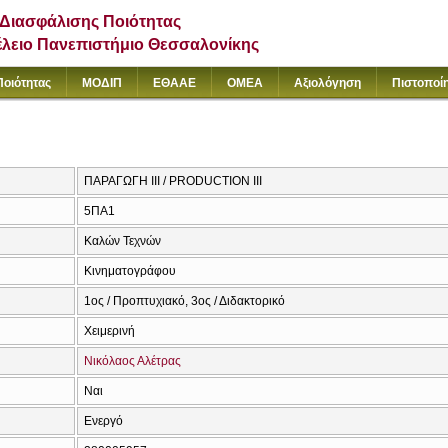
Διασφάλισης Ποιότητας
έλειο Πανεπιστήμιο Θεσσαλονίκης
Ποιότητας
ΜΟΔΙΠ
ΕΘΑΑΕ
ΟΜΕΑ
Αξιολόγηση
Πιστοποί
ΠΑΡΑΓΩΓΗ ΙΙΙ / PRODUCTION III
5ΠΑ1
Καλών Τεχνών
Κινηματογράφου
1ος / Προπτυχιακό, 3ος / Διδακτορικό
Χειμερινή
Νικόλαος Αλέτρας
Ναι
Ενεργό