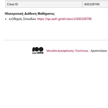
Class ID
600109790
Ηλεκτρονική Διάθεση Μαθήματος
e-Οδηγός Σπουδών
https://qa.auth.gr/el/class/1/600109790
Μονάδα Διασφάλισης Ποιότητας
- Αριστοτέλει