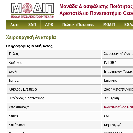
Μονάδα Διασφάλισης Ποιότητας
Αριστοτέλειο Πανεπιστήμιο Θε
Αρχή
ΣΔΠ
ΑΠΘ
Πολιτική Ποιότητας
ΜΟΔΙΠ
ΕΘΑ
Χειρουργική Ανατομία
Πληροφορίες Μαθήματος
Τίτλος
Χειρουργική Ανα
Κωδικός
ΙΜΓ097
Σχολή
Επιστημών Υγείας
Τμήμα
Ιατρικής
Κύκλος / Επίπεδο
2ος / Μεταπτυχια
Περίοδος Διδασκαλίας
Χειμερινή
Υπεύθυνος/η
Κωνσταντίνος Νά
Κοινό
Όχι
Κατάσταση
Μη Ενεργό