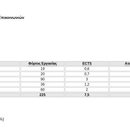
Επικοινωνιών
Φόρτος Εργασίας
ECTS
Ατ
19
0,6
20
0,7
90
3
36
1,2
60
2
225
7,5
0%)