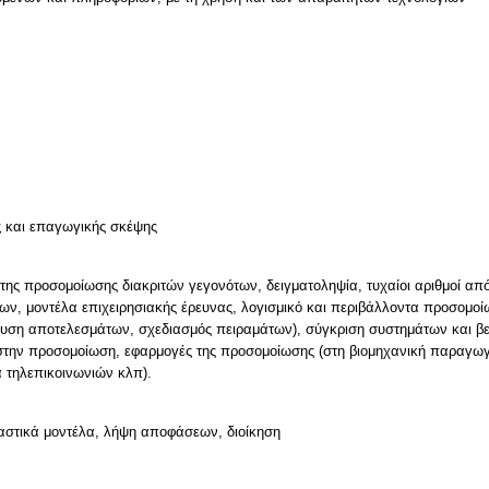
ν
ς και επαγωγικής σκέψης
της προσομοίωσης διακριτών γεγονότων, δειγματοληψία, τυχαίοι αριθμοί απ
εων, μοντέλα επιχειρησιακής έρευνας, λογισμικό και περιβάλλοντα προσομοί
ση αποτελεσμάτων, σχεδιασμός πειραμάτων), σύγκριση συστημάτων και βε
στην προσομοίωση, εφαρμογές της προσομοίωσης (στη βιομηχανική παραγωγ
 τηλεπικοινωνιών κλπ).
αστικά μοντέλα, λήψη αποφάσεων, διοίκηση