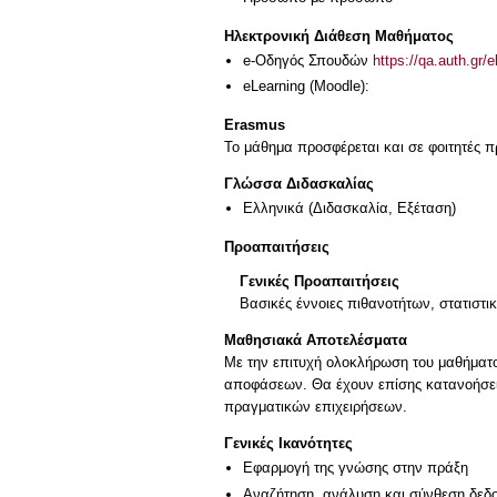
Ηλεκτρονική Διάθεση Μαθήματος
e-Οδηγός Σπουδών
https://qa.auth.gr/
eLearning (Moodle):
Erasmus
Το μάθημα προσφέρεται και σε φοιτητές
Γλώσσα Διδασκαλίας
Ελληνικά
(Διδασκαλία, Εξέταση)
Προαπαιτήσεις
Γενικές Προαπαιτήσεις
Βασικές έννοιες πιθανοτήτων, στατιστικ
Μαθησιακά Αποτελέσματα
Με την επιτυχή ολοκλήρωση του μαθήματος
αποφάσεων. Θα έχουν επίσης κατανοήσει 
πραγματικών επιχειρήσεων.
Γενικές Ικανότητες
Εφαρμογή της γνώσης στην πράξη
Αναζήτηση, ανάλυση και σύνθεση δεδο