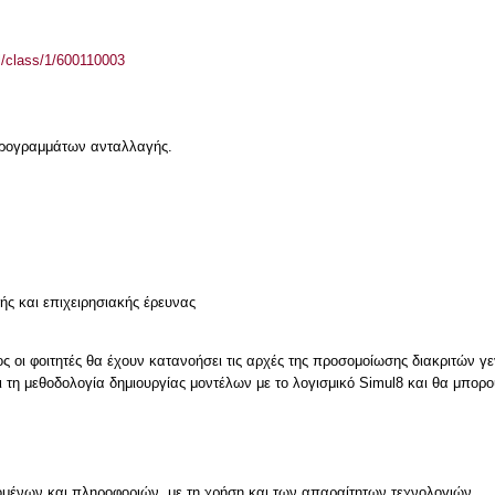
el/class/1/600110003
 προγραμμάτων ανταλλαγής.
ής και επιχειρησιακής έρευνας
 οι φοιτητές θα έχουν κατανοήσει τις αρχές της προσομοίωσης διακριτών γε
τη μεθοδολογία δημιουργίας μοντέλων με το λογισμικό Simul8 και θα μπορο
μένων και πληροφοριών, με τη χρήση και των απαραίτητων τεχνολογιών