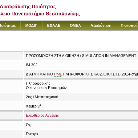
Διασφάλισης Ποιότητας
έλειο Πανεπιστήμιο Θεσσαλονίκης
Ποιότητας
ΜΟΔΙΠ
ΕΘΑΑΕ
ΟΜΕΑ
Αξιολόγηση
Πιστοποί
ΠΡΟΣΟΜΟΙΩΣΗ ΣΤΗ ΔΙΟΙΚΗΣΗ / SIMULATION IN MANAGEMENT
IM-302
ΔΙΑΤΜΗΜΑΤΙΚΟ
ΠΜΣ
ΠΛΗΡΟΦΟΡΙΚΗΣ ΚΑΙ ΔΙΟΙΚΗΣΗΣ (2014-σήμ
Πληροφορικής
Οικονομικών Επιστημών
2ος / Μεταπτυχιακό
Χειμερινή
Ελευθέριος Αγγελής
Όχι
Ενεργό