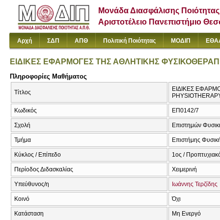
Μονάδα Διασφάλισης Ποιότητας
Αριστοτέλειο Πανεπιστήμιο Θε
Αρχή
ΣΔΠ
ΑΠΘ
Πολιτική Ποιότητας
ΜΟΔΙΠ
ΕΘΑ
ΕΙΔΙΚΕΣ ΕΦΑΡΜΟΓΕΣ ΤΗΣ ΑΘΛΗΤΙΚΗΣ ΦΥΣΙΚΟΘΕΡΑΠ
Πληροφορίες Μαθήματος
ΕΙΔΙΚΕΣ ΕΦΑΡΜΟ
Τίτλος
PHYSIOTHERAP
Κωδικός
ΕΠ0142/7
Σχολή
Επιστημών Φυσική
Τμήμα
Επιστήμης Φυσική
Κύκλος / Επίπεδο
1ος / Προπτυχιακ
Περίοδος Διδασκαλίας
Χειμερινή
Υπεύθυνος/η
Ιωάννης Τερζίδης
Κοινό
Όχι
Κατάσταση
Μη Ενεργό