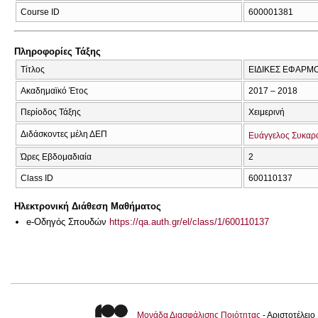
Course ID
600001381
Πληροφορίες Τάξης
Τίτλος
ΕΙΔΙΚΕΣ ΕΦΑΡΜ
Ακαδημαϊκό Έτος
2017 – 2018
Περίοδος Τάξης
Χειμερινή
Διδάσκοντες μέλη ΔΕΠ
Ευάγγελος Συκαρ
Ώρες Εβδομαδιαία
2
Class ID
600110137
Ηλεκτρονική Διάθεση Μαθήματος
e-Οδηγός Σπουδών
https://qa.auth.gr/el/class/1/600110137
Μονάδα Διασφάλισης Ποιότητας
- Αριστοτέλει