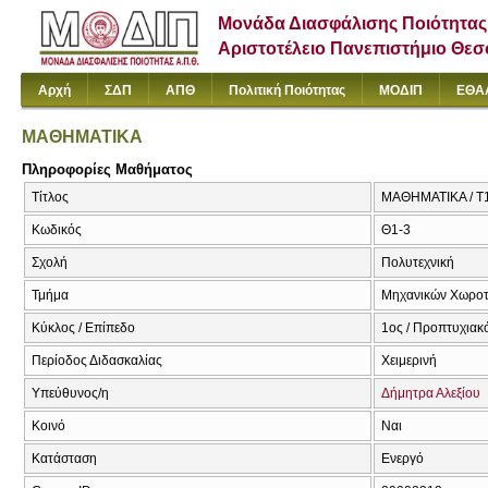
Μονάδα Διασφάλισης Ποιότητας
Αριστοτέλειο Πανεπιστήμιο Θε
Αρχή
ΣΔΠ
ΑΠΘ
Πολιτική Ποιότητας
ΜΟΔΙΠ
ΕΘΑ
ΜΑΘΗΜΑΤΙΚΑ
Πληροφορίες Μαθήματος
Τίτλος
ΜΑΘΗΜΑΤΙΚΑ / T
Κωδικός
Θ1-3
Σχολή
Πολυτεχνική
Τμήμα
Μηχανικών Χωροτα
Κύκλος / Επίπεδο
1ος / Προπτυχιακ
Περίοδος Διδασκαλίας
Χειμερινή
Υπεύθυνος/η
Δήμητρα Αλεξίου
Κοινό
Ναι
Κατάσταση
Ενεργό