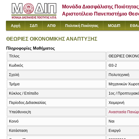
Μονάδα Διασφάλισης Ποιότητας
Αριστοτέλειο Πανεπιστήμιο Θε
Αρχή
ΣΔΠ
ΑΠΘ
Πολιτική Ποιότητας
ΜΟΔΙΠ
ΕΘΑ
ΘΕΩΡΙΕΣ ΟΙΚΟΝΟΜΙΚΗΣ ΑΝΑΠΤΥΞΗΣ
Πληροφορίες Μαθήματος
Τίτλος
ΘΕΩΡΙΕΣ ΟΙΚΟΝ
Κωδικός
Θ3-2
Σχολή
Πολυτεχνική
Τμήμα
Μηχανικών Χωροτα
Κύκλος / Επίπεδο
1ος / Προπτυχιακ
Περίοδος Διδασκαλίας
Χειμερινή
Υπεύθυνος/η
Αναστασία Πανώ
Κοινό
Ναι
Κατάσταση
Ενεργό