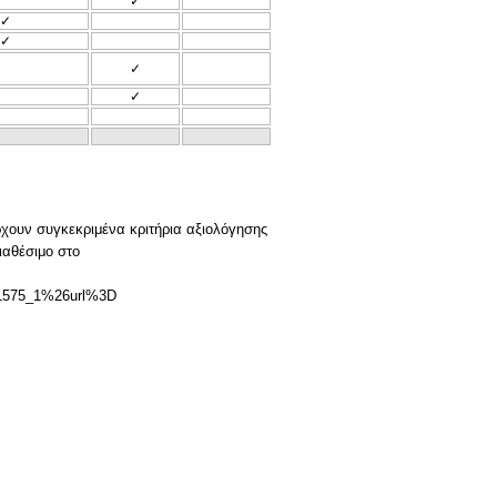
✓
✓
✓
✓
✓
χουν συγκεκριμένα κριτήρια αξιολόγησης
ιαθέσιμο στο
1575_1%26url%3D