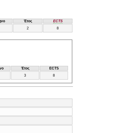
ηνο
Έτος
ECTS
2
8
νο
Έτος
ECTS
3
8