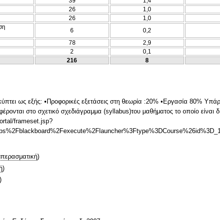
39
1,4
26
1,0
26
1,0
ση
6
0,2
78
2,9
2
0,1
216
8
ύπτει ως εξής: •Προφορικές εξετάσεις στη θεωρία :20% •Εργασία 80% Υπάρ
έρονται στο σχετικό σχεδιάγραμμα (syllabus)του μαθήματος το οποίο είναι δ
ortal/frameset.jsp?
apps%2Fblackboard%2Fexecute%2Flauncher%3Ftype%3DCourse%26id%3D_
περασματική
)
ή
)
)