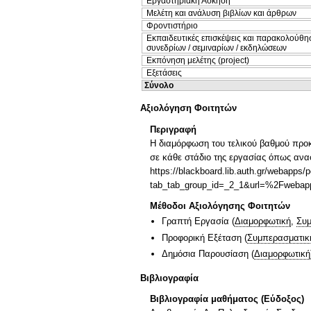
Εργαστηριακή Άσκηση
Μελέτη και ανάλυση βιβλίων και άρθρων
Φροντιστήριο
Εκπαιδευτικές επισκέψεις και παρακολούθη
συνεδρίων / σεμιναρίων / εκδηλώσεων
Εκπόνηση μελέτης (project)
Εξετάσεις
Σύνολο
Αξιολόγηση Φοιτητών
Περιγραφή
Η διαμόρφωση του τελικού βαθμού προκ
σε κάθε στάδιο της εργασίας όπως αναφ
https://blackboard.lib.auth.gr/webapps/p
tab_tab_group_id=_2_1&url=%2Fweb
Μέθοδοι Αξιολόγησης Φοιτητών
Γραπτή Εργασία
(
Διαμορφωτική
,
Συμ
Προφορική Εξέταση
(
Συμπερασματικ
Δημόσια Παρουσίαση
(
Διαμορφωτική
Βιβλιογραφία
Βιβλιογραφία μαθήματος (Εύδοξος)