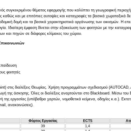
νός συγκεκριμένου θέματος εφαρμογής που καλύπτει τη γεωγραφική περιοχή 
 καθώς και με επιτόπιες αυτοψίες και καταγραφές τα βασικά χωροταξικά δεδο
οδομική δομή και τα βασικά χαρακτηριστικά οργάνωσης των οικισμών. Η επεξ
λογία. Ιδιαίτερη έμφαση δίνεται στην εξοικείωση των φοιτητών με την καταγρ
Επικοινωνιών
κπαίδευση
ους φοιτητές
oint) στις διαλέξεις Θεωρίας. Χρήση προγραμμάτων σχεδιασμού (AUTOCAD, 
ή της άσκησης. Όλες οι διαλέξεις αναρτούνται στο Blackboard. Μέσω του Bl
γή της εργασίας (υπόβαθρα χαρτών, νομοθετικά κείμενα, οδηγίες κ.α.). Εκτετ
mail, ανακοινώσεις).
Φόρτος Εργασίας
ECTS
Ατ
39
1,4