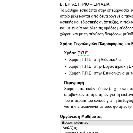
Β. ΕΡΓΑΣΤΗΡΙΟ – ΕΡΓΑΣΙΑ
Το μάθημα εστιάζεται στην επεξεργασία ε
οποίο μελετώνται από δευτερογενείς πηγές
αστικής και εξωστικής ανάπτυξης, η πολε
και με ενιαία για όλες τις ομάδες μεθοδο
Χρήση Τεχνολογιών Πληροφορίας και 
Χρήση
Τ.Π.Ε.
Χρήση Τ.Π.Ε. στη Διδασκαλία
Χρήση Τ.Π.Ε. στην Εργαστηριακή Ε
Χρήση Τ.Π.Ε. στην Επικοινωνία με τ
Περιγραφή
Χρήση εποπτικών μέσων (π.χ. power p
υποβάθρων απαραίτητων για τη διεξαγωγ
του απαραίτητου υλικού για τη διεξαγω
για την επικοινωνία με τους φοιτητές (e
Οργάνωση Μαθήματος
Δραστηριότητες
Διαλέξεις