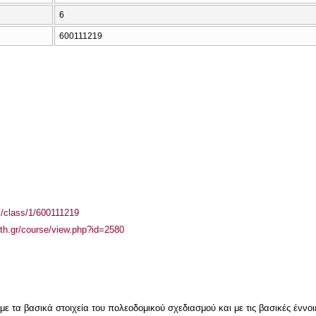
6
600111219
el/class/1/600111219
auth.gr/course/view.php?id=2580
με τα βασικά στοιχεία του πολεοδομικού σχεδιασμού και με τις βασικές έννοιε