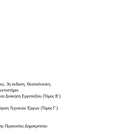
εις, 3η έκδοση, Θεσσαλονίκη.
νεπιστήμιο.
αι Διοίκηση Εργοταξίου (Τόμος Β΄).
ίριση Τεχνικών Έργων (Τόμος Γ΄).
ης Περιουσίας Δημοκριτείου