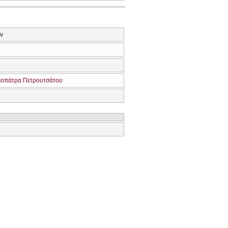
ων
εοπάτρα Πετρουτσάτου