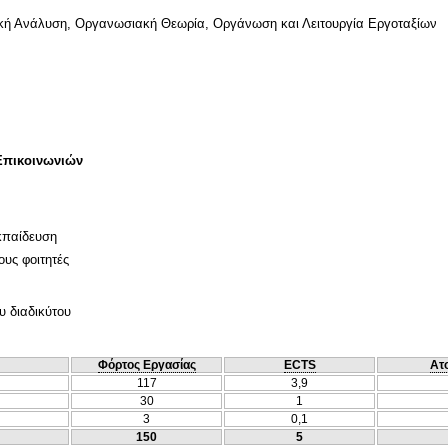
μική Ανάλυση, Οργανωσιακή Θεωρία, Οργάνωση και Λειτουργία Εργοταξίων
Επικοινωνιών
κπαίδευση
ους φοιτητές
υ διαδικύτου
Φόρτος Εργασίας
ECTS
Ατ
117
3,9
30
1
3
0,1
150
5