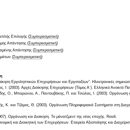
απλής Επιλογής
(
Συμπερασματική
)
ομης Απάντησης
(
Συμπερασματική
)
ταμένης Απάντησης
(
Συμπερασματική
)
ημάτων
(
Συμπερασματική
)
τη
Διοίκηση Εργοληπτικών Επιχειρήσεων και Εργοταξίων”. Ηλεκτρονικές σημειώσ
ος, Ι. (2003). Αρχές Διοίκησης Επιχειρήσεων (Τόμος Α΄). Ελληνικό Ανοικτό Πα
δης, Ο., Μπαρώνου, Α., Παντουβάκης, Π. και Τσώλας, Ι. (2003). Οργάνωση κ
ής, Κ. και Τζάμος, Θ. (2003). Οργάνωση Πληροφοριακά Συστήματα στη Διαχε
007). Οργάνωση και Διοίκηση. Το μάνατζμεντ της νέας εποχής. Rosili.
νομική και Διοικητική των Επιχειρήσεων. Εταιρεία Αξιοποίησης και Διαχείρισ