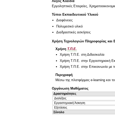
Λέξεις Κλειδιά
Εργοληπτικές Εταιρείες, Χρηματοοικονο
Τύποι Εκπαιδευτικού Υλικού
Διαφάνειες
Πολυμεσικό υλικό
Διαδραστικές ασκήσεις
Χρήση Τεχνολογιών Πληροφορίας και 
Χρήση
Τ.Π.Ε.
Χρήση Τ.Π.Ε. στη Διδασκαλία
Χρήση Τ.Π.Ε. στην Εργαστηριακή Ε
Χρήση Τ.Π.Ε. στην Επικοινωνία με τ
Περιγραφή
Μέσω της πλατφόρμας e-learning και το
Οργάνωση Μαθήματος
Δραστηριότητες
Διαλέξεις
Εργαστηριακή Άσκηση
Εξετάσεις
Σύνολο