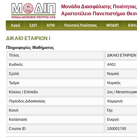
Μονάδα Διασφάλισης Ποιότητας
Αριστοτέλειο Πανεπιστήμιο Θε
Αρχή
ΣΔΠ
ΑΠΘ
Πολιτική Ποιότητας
ΜΟΔΙΠ
ΕΘΑ
ΔΙΚΑΙΟ ΕΤΑΙΡΙΩΝ I
Πληροφορίες Μαθήματος
Τίτλος
ΔΙΚΑΙΟ ΕΤΑΙΡΙΩΝ
Κωδικός
4Α01
Σχολή
Νομική
Τμήμα
Νομικής
Κύκλος / Επίπεδο
2ος / Μεταπτυχια
Περίοδος Διδασκαλίας
Χειμερινή
Κοινό
Όχι
Κατάσταση
Ενεργό
Course ID
100001745