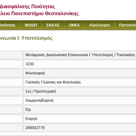
Διασφάλισης Ποιότητας
έλειο Πανεπιστήμιο Θεσσαλονίκης
Ποιότητας
ΜΟΔΙΠ
ΕΘΑΑΕ
ΟΜΕΑ
Αξιολόγηση
Πιστοποί
νωνία Ι: Υποτιτλισμός
Μετάφραση, Διαγλωσσική Επικοινωνία Ι: Υποτιτλισμός / Translation, 
3230
Φιλοσοφική
Γαλλικής Γλώσσας και Φιλολογίας
1ος / Προπτυχιακό
Χειμερινή/Εαρινή
Όχι
Ενεργό
280002779