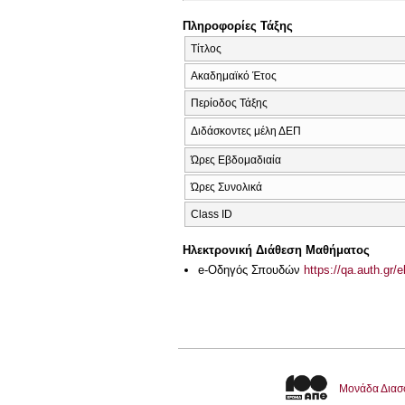
Πληροφορίες Τάξης
Τίτλος
Ακαδημαϊκό Έτος
Περίοδος Τάξης
Διδάσκοντες μέλη ΔΕΠ
Ώρες Εβδομαδιαία
Ώρες Συνολικά
Class ID
Ηλεκτρονική Διάθεση Μαθήματος
e-Οδηγός Σπουδών
https://qa.auth.gr/
Μονάδα Διασ