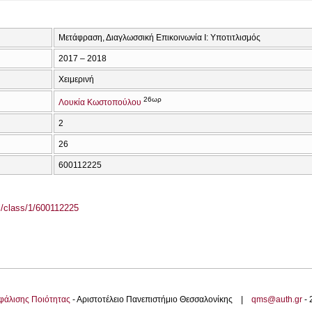
Μετάφραση, Διαγλωσσική Επικοινωνία Ι: Υποτιτλισμός
2017 – 2018
Χειμερινή
26ωρ
Λουκία Κωστοπούλου
2
26
600112225
el/class/1/600112225
φάλισης Ποιότητας
- Αριστοτέλειο Πανεπιστήμιο Θεσσαλονίκης |
qms@auth.gr
-