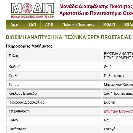
Μονάδα Διασφάλισης Ποιότητας
Αριστοτέλειο Πανεπιστήμιο Θε
Αρχή
ΣΔΠ
ΑΠΘ
Πολιτική Ποιότητας
ΜΟΔΙΠ
ΕΘΑ
ΒΙΩΣΙΜΗ ΑΝΑΠΤΥΞΗ ΚΑΙ ΤΕΧΝΙΚΑ ΕΡΓΑ ΠΡΟΣΤΑΣΙΑ
Πληροφορίες Μαθήματος
ΒΙΩΣΙΜΗ ΑΝΑΠΤΥ
Τίτλος
DEVELOPMENT 
Κωδικός
Θ4-1
Σχολή
Πολυτεχνική
Τμήμα
Μηχανικών Χωροτα
Κύκλος / Επίπεδο
1ος / Προπτυχιακ
Περίοδος Διδασκαλίας
Εαρινή
Υπεύθυνος/η
Δήμητρα Βαγιωνά
Κοινό
Ναι
Κατάσταση
Ενεργό