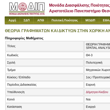
Μονάδα Διασφάλισης Ποιότητας
Αριστοτέλειο Πανεπιστήμιο Θε
Αρχή
ΣΔΠ
ΑΠΘ
Πολιτική Ποιότητας
ΜΟΔΙΠ
ΕΘΑ
ΘΕΩΡΙΑ ΓΡΑΦΗΜΑΤΩΝ ΚΑΙ ΔΙΚΤΥΩΝ ΣΤΗΝ ΧΩΡΙΚΗ 
Πληροφορίες Μαθήματος
ΘΕΩΡΙΑ ΓΡΑΦΗΜΑ
Τίτλος
SPATIAL ANALYS
Κωδικός
Θ4-3
Σχολή
Πολυτεχνική
Τμήμα
Μηχανικών Χωροτα
Κύκλος / Επίπεδο
1ος / Προπτυχιακ
Περίοδος Διδασκαλίας
Εαρινή
Υπεύθυνος/η
Δήμητρα Αλεξίου
Κοινό
Ναι
Κατάσταση
Ενεργό