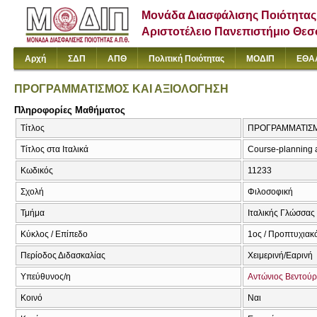
Μονάδα Διασφάλισης Ποιότητας
Αριστοτέλειο Πανεπιστήμιο Θε
Αρχή
ΣΔΠ
ΑΠΘ
Πολιτική Ποιότητας
ΜΟΔΙΠ
ΕΘΑ
ΠΡΟΓΡΑΜΜΑΤΙΣΜΟΣ ΚΑΙ ΑΞΙΟΛΟΓΗΣΗ
Πληροφορίες Μαθήματος
Τίτλος
ΠΡΟΓΡΑΜΜΑΤΙΣΜΟΣ
Τίτλος στα Ιταλικά
Course-planning 
Κωδικός
11233
Σχολή
Φιλοσοφική
Τμήμα
Ιταλικής Γλώσσας 
Κύκλος / Επίπεδο
1ος / Προπτυχιακ
Περίοδος Διδασκαλίας
Χειμερινή/Εαρινή
Υπεύθυνος/η
Αντώνιος Βεντού
Κοινό
Ναι