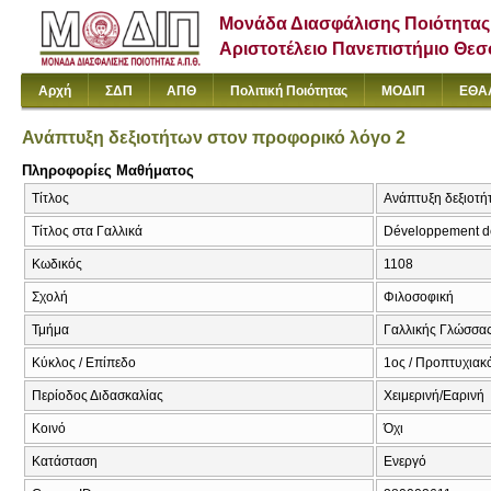
Μονάδα Διασφάλισης Ποιότητας
Αριστοτέλειο Πανεπιστήμιο Θε
Αρχή
ΣΔΠ
ΑΠΘ
Πολιτική Ποιότητας
ΜΟΔΙΠ
ΕΘΑ
Ανάπτυξη δεξιοτήτων στον προφορικό λόγο 2
Πληροφορίες Μαθήματος
Τίτλος
Ανάπτυξη δεξιοτήτ
Τίτλος στα Γαλλικά
Développement de 
Κωδικός
1108
Σχολή
Φιλοσοφική
Τμήμα
Γαλλικής Γλώσσας
Κύκλος / Επίπεδο
1ος / Προπτυχιακ
Περίοδος Διδασκαλίας
Χειμερινή/Εαρινή
Κοινό
Όχι
Κατάσταση
Ενεργό