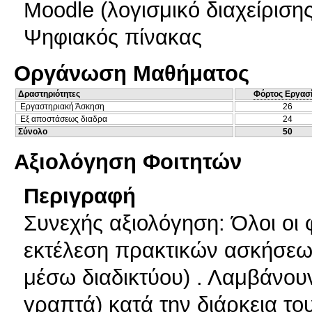
Moodle (λογισμικό διαχείριση
Ψηφιακός πίνακας
Οργάνωση Μαθήματος
Δραστηριότητες
Φόρτος Εργασ
Εργαστηριακή Άσκηση
26
Εξ αποστάσεως διαδρα
24
Σύνολο
50
Αξιολόγηση Φοιτητών
Περιγραφή
Συνεχής αξιολόγηση: Όλοι οι 
εκτέλεση πρακτικών ασκήσεων
μέσω διαδικτύου) . Λαμβάνου
γραπτά) κατά την διάρκεια το