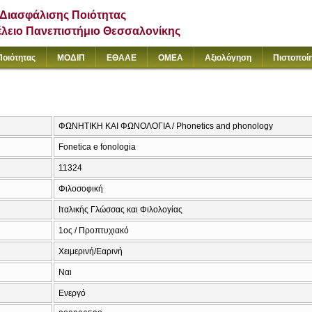
Διασφάλισης Ποιότητας
έλειο Πανεπιστήμιο Θεσσαλονίκης
Ποιότητας
ΜΟΔΙΠ
ΕΘΑΑΕ
ΟΜΕΑ
Αξιολόγηση
Πιστοποί
ΦΩΝΗΤΙΚΗ ΚΑΙ ΦΩΝΟΛΟΓΙΑ / Phonetics and phonology
Fonetica e fonologia
11324
Φιλοσοφική
Ιταλικής Γλώσσας και Φιλολογίας
1ος / Προπτυχιακό
Χειμερινή/Εαρινή
Ναι
Ενεργό