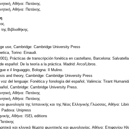
νητική, Αθήνα: Πατάκης.
νητική, Αθήνα: Πατάκης.
τη
ος.
 της Βιβλιοθήκης.
age use, Cambridge: Cambridge University Press
netica, Torino: Einaudi.
01), Prácticas de transcripción fonética en castellano, Barcelona: Salvatella
de español: De la teoría a la práctica. Madrid: Arco/Libros.
gue e il linguaggio, Bologna: Il Mulino.
sis and theory, Cambridge: Cambridge University Press
a voz del lenguaje: Fonética y fonología del español, València: Tirant Humani
spañol, Cambridge: Cambridge University Press.
ωνητική, Αθήνα: Πατάκης
ωνητική, Αθήνα: Πατάκης
 και φωνολογία της Ισπανικής και της Νέας Ελληνικής Γλώσσας, Αθήνα: Libri
a, Padova: Unipress
νικής, Αθήνα: ISEL editions
 Πατάκης
ωρητικά και κλινικά θέματα φωνητικής και φωνολογίας. Αθήνα: Επιφανίου Ηλ