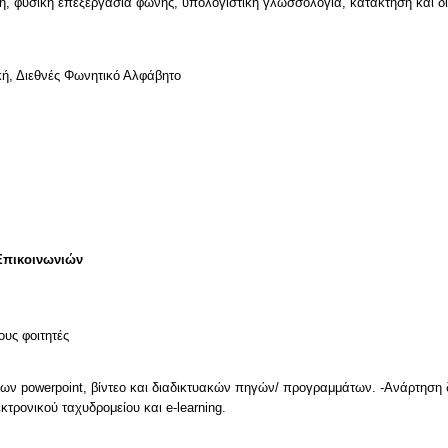
αξη, φυσική επεξεργασία φωνής, υπολογιστική γλωσσολογία, κατάκτηση και 
ή, Διεθνές Φωνητικό Αλφάβητο
Επικοινωνιών
ους φοιτητές
ν powerpoint, βίντεο και διαδικτυακών πηγών/ προγραμμάτων. -Ανάρτηση δι
κτρονικού ταχυδρομείου και e-learning.