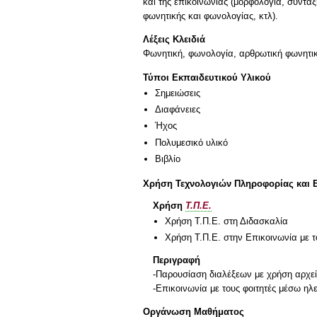
και της επικοινωνίας (μορφολογία, σύντ
φωνητικής και φωνολογίας, κτλ).
Λέξεις Κλειδιά
Φωνητική, φωνολογία, αρθρωτική φωνητικ
Τύποι Εκπαιδευτικού Υλικού
Σημειώσεις
Διαφάνειες
Ήχος
Πολυμεσικό υλικό
Βιβλίο
Χρήση Τεχνολογιών Πληροφορίας και 
Χρήση
Τ.Π.Ε.
Χρήση Τ.Π.Ε. στη Διδασκαλία
Χρήση Τ.Π.Ε. στην Επικοινωνία με τ
Περιγραφή
-Παρουσίαση διαλέξεων με χρήση αρχείω
-Επικοινωνία με τους φοιτητές μέσω ηλε
Οργάνωση Μαθήματος