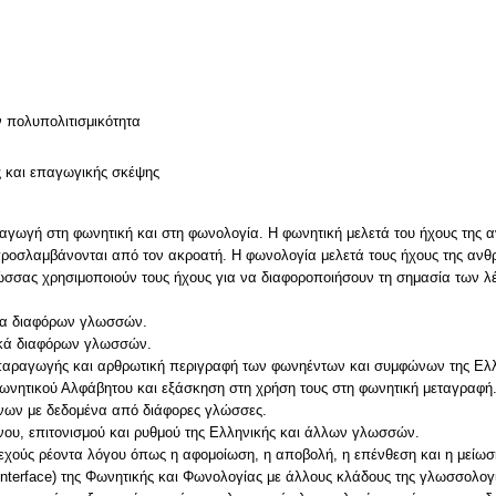
ν
ν πολυπολιτισμικότητα
ς και επαγωγικής σκέψης
γωγή στη φωνητική και στη φωνολογία. Η φωνητική μελετά του ήχους της αν
προσλαμβάνονται από τον ακροατή. Η φωνολογία μελετά τους ήχους της ανθ
ώσσας χρησιμοποιούν τους ήχους για να διαφοροποιήσουν τη σημασία των λέ
ημα διαφόρων γλωσσών.
τικά διαφόρων γλωσσών.
παραγωγής και αρθρωτική περιγραφή των φωνηέντων και συμφώνων της Ελ
ωνητικού Αλφάβητου και εξάσκηση στη χρήση τους στη φωνητική μεταγραφή
νων με δεδομένα από διάφορες γλώσσες.
όνου, επιτονισμού και ρυθμού της Ελληνικής και άλλων γλωσσών.
εχούς ρέοντα λόγου όπως η αφομοίωση, η αποβολή, η επένθεση και η μείωση
interface) της Φωνητικής και Φωνολογίας με άλλους κλάδους της γλωσσολογ