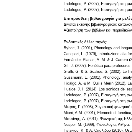
Ladefoged, P. (2007), Εισαγωγή στη φω
Ladefoged, P. (2007), Εισαγωγή στη φω
Επιπρόσθετη βιβλιογραφία για μελέ
Δίνεται εκτενής βιβλιογραφικός κατάλογ
Αξιοποίηση των βιβλίων και περιοδικών
Ενδεικτικές άλλες πηγές:
Bybee, J. (2001), Phonology and langu
Canepari, L. (1979), Introduzione alla fo
Fernández Planas, A. M. & J. Carrera (20
Gil, J. (2007). Fonética para profesores 
Graffi, G. & S. Scalise, S. (2002), Le lin
Gussmann, E. (2001), Phonology: analy
Hidalgo, A. & M. Quilis Merín (2012), L
Hualde, J. I. (2014). Los sonidos del e
Ladefoged, P. (2007), Εισαγωγή στη φ
Ladefoged, P. (2007), Εισαγωγή στη φ
Μικρός, Γ. (2005), Συγκριτική φωνητική
Mioni, A.M. (2001), Elementi di fonetic
Μποτίνης, A. (2011), Φωνητική της Ελλη
Nespor, M. (1999), Φωνολογία, Αθήνα:
Πετεινού, K. & A. Οκαλίδου (2010), Θε