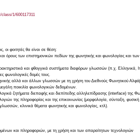
el/class/1/600117311
 οι φοιτητές θα είναι σε θέση:
ς και όρους των επιστημονικών πεδίων της φωνητικής και φωνολογίας και τ
ακτηριστικά και φθογγικά συστήματα διαφόρων γλωσσών (π.χ. Ελληνικά, Ιτα
ρες φωνολογικές δομές τους.
ηνικής αλλά και άλλων γλωσσών με τη χρήση του Διεθνούς Φωνητικού Αλφά
ι μεγάλη ποικιλία φωνολογικών δεδομένων.
ογικά ζητήματα διεπαφής και διεπίπεδης αλληλεπίδρασης (interface) της Φ
λογιών της πληροφορίας και της επικοινωνίας (μορφολογία, σύνταξη, φυσικ
γλωσσών, κλινικά θέματα φωνητικής και φωνολογίας, κτλ).
μένων και πληροφοριών, με τη χρήση και των απαραίτητων τεχνολογιών