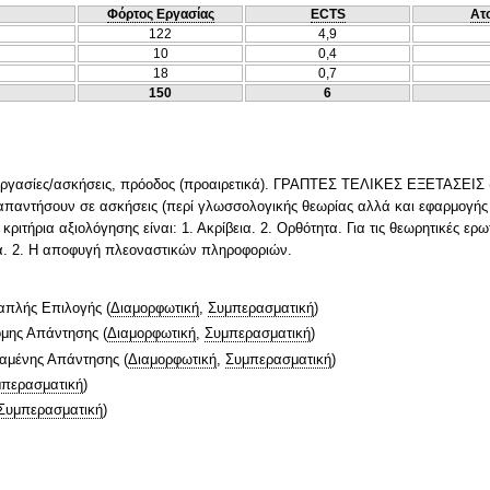
Φόρτος Εργασίας
ECTS
Ατ
122
4,9
10
0,4
18
0,7
150
6
 Εργασίες/ασκήσεις, πρόοδος (προαιρετικά). ΓΡΑΠΤΕΣ ΤΕΛΙΚΕΣ ΕΞΕΤΑΣΕΙΣ (
α απαντήσουν σε ασκήσεις (περί γλωσσολογικής θεωρίας αλλά και εφαρμογή
κριτήρια αξιολόγησης είναι: 1. Ακρίβεια. 2. Ορθότητα. Για τις θεωρητικές ερω
ια. 2. Η αποφυγή πλεοναστικών πληροφοριών.
απλής Επιλογής
(
Διαμορφωτική
,
Συμπερασματική
)
ομης Απάντησης
(
Διαμορφωτική
,
Συμπερασματική
)
ταμένης Απάντησης
(
Διαμορφωτική
,
Συμπερασματική
)
περασματική
)
Συμπερασματική
)