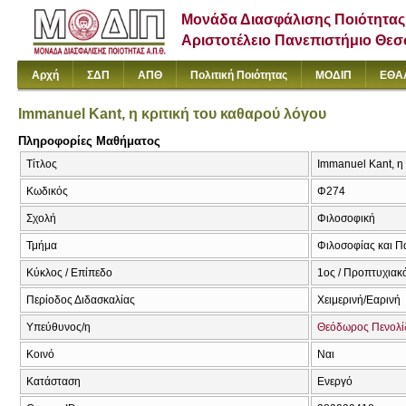
Μονάδα Διασφάλισης Ποιότητας
Αριστοτέλειο Πανεπιστήμιο Θε
Αρχή
ΣΔΠ
ΑΠΘ
Πολιτική Ποιότητας
ΜΟΔΙΠ
ΕΘΑ
Immanuel Kant, η κριτική του καθαρού λόγου
Πληροφορίες Μαθήματος
Τίτλος
Immanuel Kant, η 
Κωδικός
Φ274
Σχολή
Φιλοσοφική
Τμήμα
Φιλοσοφίας και Π
Κύκλος / Επίπεδο
1ος / Προπτυχιακό
Περίοδος Διδασκαλίας
Χειμερινή/Εαρινή
Υπεύθυνος/η
Θεόδωρος Πενολί
Κοινό
Ναι
Κατάσταση
Ενεργό