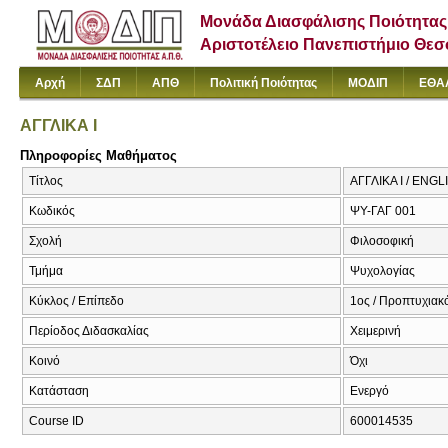
Μονάδα Διασφάλισης Ποιότητας
Αριστοτέλειο Πανεπιστήμιο Θε
Αρχή
ΣΔΠ
ΑΠΘ
Πολιτική Ποιότητας
ΜΟΔΙΠ
ΕΘΑ
ΑΓΓΛΙΚΑ Ι
Πληροφορίες Μαθήματος
Τίτλος
ΑΓΓΛΙΚΑ Ι / ENG
Κωδικός
ΨΥ-ΓΑΓ 001
Σχολή
Φιλοσοφική
Τμήμα
Ψυχολογίας
Κύκλος / Επίπεδο
1ος / Προπτυχιακ
Περίοδος Διδασκαλίας
Χειμερινή
Κοινό
Όχι
Κατάσταση
Ενεργό
Course ID
600014535