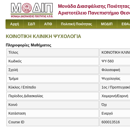
Μονάδα Διασφάλισης Ποιότητας
Αριστοτέλειο Πανεπιστήμιο Θε
Αρχή
ΣΔΠ
ΑΠΘ
Πολιτική Ποιότητας
ΜΟΔΙΠ
ΕΘΑ
ΚΟΙΝΟΤΙΚΗ ΚΛΙΝΙΚΗ ΨΥΧΟΛΟΓΙΑ
Πληροφορίες Μαθήματος
Τίτλος
ΚΟΙΝΟΤΙΚΗ ΚΛΙ
Κωδικός
ΨΥ-560
Σχολή
Φιλοσοφική
Τμήμα
Ψυχολογίας
Κύκλος / Επίπεδο
1ος / Προπτυχιακ
Περίοδος Διδασκαλίας
Χειμερινή/Εαρινή
Κοινό
Όχι
Κατάσταση
Ενεργό
Course ID
600013516