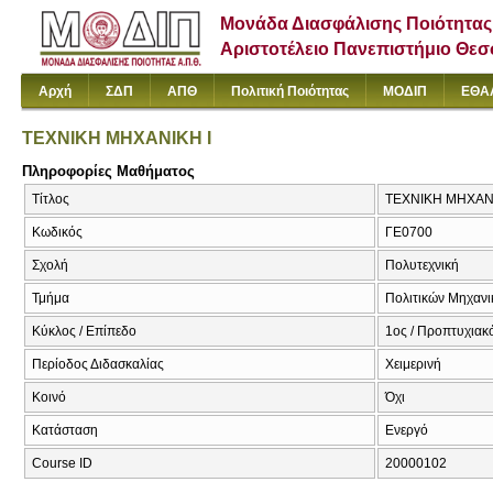
Μονάδα Διασφάλισης Ποιότητας
Αριστοτέλειο Πανεπιστήμιο Θε
Αρχή
ΣΔΠ
ΑΠΘ
Πολιτική Ποιότητας
ΜΟΔΙΠ
ΕΘΑ
ΤΕΧΝΙΚΗ ΜΗΧΑΝΙΚΗ I
Πληροφορίες Μαθήματος
Τίτλος
ΤΕΧΝΙΚΗ ΜΗΧΑΝΙΚΗ
Κωδικός
ΓΕ0700
Σχολή
Πολυτεχνική
Τμήμα
Πολιτικών Μηχαν
Κύκλος / Επίπεδο
1ος / Προπτυχιακ
Περίοδος Διδασκαλίας
Χειμερινή
Κοινό
Όχι
Κατάσταση
Ενεργό
Course ID
20000102