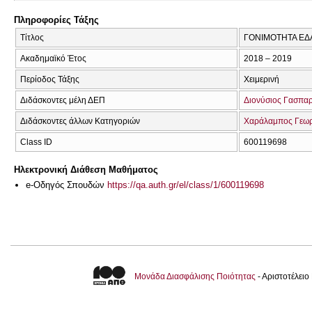
Πληροφορίες Τάξης
Τίτλος
ΓΟΝΙΜΟΤΗΤΑ Ε
Ακαδημαϊκό Έτος
2018 – 2019
Περίοδος Τάξης
Χειμερινή
Διδάσκοντες μέλη ΔΕΠ
Διονύσιος Γασπα
Διδάσκοντες άλλων Κατηγοριών
Χαράλαμπος Γεω
Class ID
600119698
Ηλεκτρονική Διάθεση Μαθήματος
e-Οδηγός Σπουδών
https://qa.auth.gr/el/class/1/600119698
Μονάδα Διασφάλισης Ποιότητας
- Αριστοτέλει