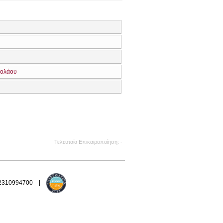
κολάου
Τελευταία Επικαιροποίηση
-
 2310994700 |