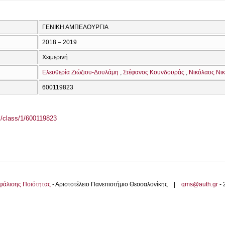
ΓΕΝΙΚΗ ΑΜΠΕΛΟΥΡΓΙΑ
2018 – 2019
Χειμερινή
Ελευθερία Ζιώζιου-Δουλάμη
Στέφανος Κουνδουράς
Νικόλαος Νι
600119823
el/class/1/600119823
φάλισης Ποιότητας
- Αριστοτέλειο Πανεπιστήμιο Θεσσαλονίκης |
qms@auth.gr
-