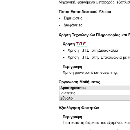
Μηχανική, φαινόμενα μεταφοράς, εξοπλι
Τύποι Εκπαιδευτικού Υλικού
Σημειώσεις
Διαφάνειες
Χρήση Τεχνολογιών Πληροφορίας και 
Χρήση
Τ.Π.Ε.
Χρήση Τ.Π.Ε. στη Διδασκαλία
Χρήση Τ.Π.Ε. στην Επικοινωνία με τ
Περιγραφή
Χρήση powerpoint και eLearning.
Οργάνωση Μαθήματος
Δραστηριότητες
Διαλέξεις
Σύνολο
Αξιολόγηση Φοιτητών
Περιγραφή
Τεστ κατά τη διάρκεια του εξαμήνου κα