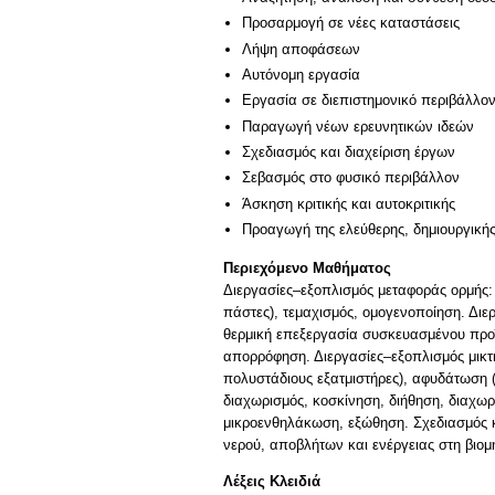
Προσαρμογή σε νέες καταστάσεις
Λήψη αποφάσεων
Αυτόνομη εργασία
Εργασία σε διεπιστημονικό περιβάλλο
Παραγωγή νέων ερευνητικών ιδεών
Σχεδιασμός και διαχείριση έργων
Σεβασμός στο φυσικό περιβάλλον
Άσκηση κριτικής και αυτοκριτικής
Προαγωγή της ελεύθερης, δημιουργική
Περιεχόμενο Μαθήματος
Διεργασίες–εξοπλισμός μεταφοράς ορμής:
πάστες), τεμαχισμός, ομογενοποίηση. Διε
θερμική επεξεργασία συσκευασμένου προϊ
απορρόφηση. Διεργασίες–εξοπλισμός μικτή
πολυστάδιους εξατμιστήρες), αφυδάτωση (
διαχωρισμός, κοσκίνηση, διήθηση, διαχω
μικροενθηλάκωση, εξώθηση. Σχεδιασμός κ
νερού, αποβλήτων και ενέργειας στη βιομ
Λέξεις Κλειδιά