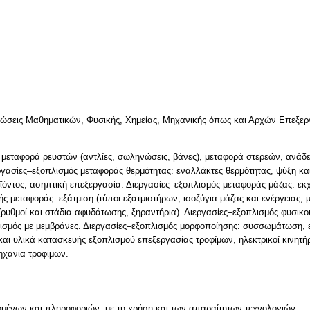
γνώσεις Μαθηματικών, Φυσικής, Χημείας, Μηχανικής όπως και Αρχών Επεξε
 μεταφορά ρευστών (αντλίες, σωληνώσεις, βάνες), μεταφορά στερεών, ανάδε
ργασίες–εξοπλισμός μεταφοράς θερμότητας: εναλλάκτες θερμότητας, ψύξη κα
όντος, ασηπτική επεξεργασία. Διεργασίες–εξοπλισμός μεταφοράς μάζας: ε
ς μεταφοράς: εξάτμιση (τύποι εξατμιστήρων, ισοζύγια μάζας και ενέργειας, 
ρυθμοί και στάδια αφυδάτωσης, ξηραντήρια). Διεργασίες–εξοπλισμός φυσικο
ρισμός με μεμβράνες. Διεργασίες–εξοπλισμός μορφοποίησης: συσσωμάτωση,
αι υλικά κατασκευής εξοπλισμού επεξεργασίας τροφίμων, ηλεκτρικοί κινητή
ηχανία τροφίμων.
μένων και πληροφοριών, με τη χρήση και των απαραίτητων τεχνολογιών