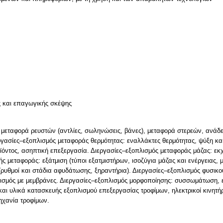
ν
ς και επαγωγικής σκέψης
 μεταφορά ρευστών (αντλίες, σωληνώσεις, βάνες), μεταφορά στερεών, ανάδε
ργασίες–εξοπλισμός μεταφοράς θερμότητας: εναλλάκτες θερμότητας, ψύξη κα
όντος, ασηπτική επεξεργασία. Διεργασίες–εξοπλισμός μεταφοράς μάζας: ε
ς μεταφοράς: εξάτμιση (τύποι εξατμιστήρων, ισοζύγια μάζας και ενέργειας, 
ρυθμοί και στάδια αφυδάτωσης, ξηραντήρια). Διεργασίες–εξοπλισμός φυσικο
ρισμός με μεμβράνες. Διεργασίες–εξοπλισμός μορφοποίησης: συσσωμάτωση,
αι υλικά κατασκευής εξοπλισμού επεξεργασίας τροφίμων, ηλεκτρικοί κινητή
ηχανία τροφίμων.