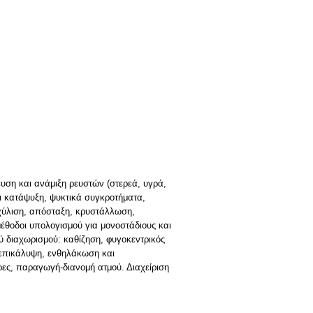
υση και ανάμιξη ρευστών (στερεά, υγρά,
ι κατάψυξη, ψυκτικά συγκροτήματα,
κχύλιση, απόσταξη, κρυστάλλωση,
μέθοδοι υπολογισμού για μονοστάδιους και
ύ διαχωρισμού: καθίζηση, φυγοκεντρικός
 επικάλυψη, ενθηλάκωση και
ρες, παραγωγή-διανομή ατμού. Διαχείριση