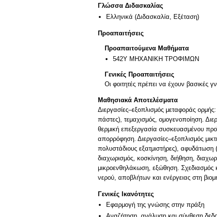
Γλώσσα Διδασκαλίας
Ελληνικά
(Διδασκαλία, Εξέταση)
Προαπαιτήσεις
Προαπαιτούμενα Μαθήματα
542Υ ΜΗΧΑΝΙΚΗ ΤΡΟΦΙΜΩΝ
Γενικές Προαπαιτήσεις
Οι φοιτητές πρέπει να έχουν βασικές 
Μαθησιακά Αποτελέσματα
Διεργασίες–εξοπλισμός μεταφοράς ορμής:
πάστες), τεμαχισμός, ομογενοποίηση. Διε
θερμική επεξεργασία συσκευασμένου προϊ
απορρόφηση. Διεργασίες–εξοπλισμός μικτή
πολυστάδιους εξατμιστήρες), αφυδάτωση (
διαχωρισμός, κοσκίνηση, διήθηση, διαχω
μικροενθηλάκωση, εξώθηση. Σχεδιασμός κ
νερού, αποβλήτων και ενέργειας στη βιομ
Γενικές Ικανότητες
Εφαρμογή της γνώσης στην πράξη
Αναζήτηση, ανάλυση και σύνθεση δεδο