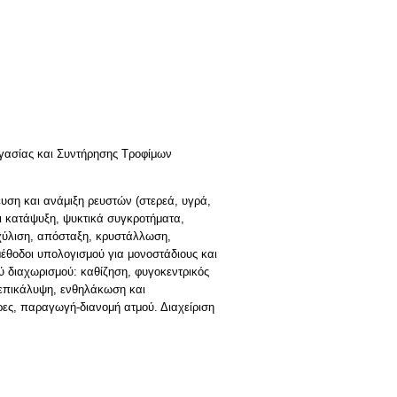
ργασίας και Συντήρησης Τροφίμων
υση και ανάμιξη ρευστών (στερεά, υγρά,
ι κατάψυξη, ψυκτικά συγκροτήματα,
κχύλιση, απόσταξη, κρυστάλλωση,
μέθοδοι υπολογισμού για μονοστάδιους και
ύ διαχωρισμού: καθίζηση, φυγοκεντρικός
 επικάλυψη, ενθηλάκωση και
ρες, παραγωγή-διανομή ατμού. Διαχείριση