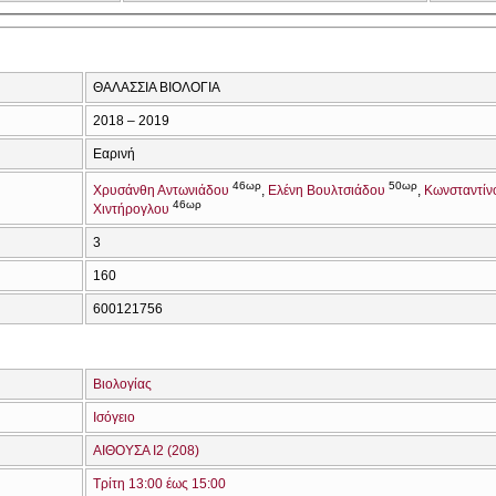
ΘΑΛΑΣΣΙΑ ΒΙΟΛΟΓΙΑ
2018 – 2019
Εαρινή
46ωρ
50ωρ
Χρυσάνθη Αντωνιάδου
Ελένη Βουλτσιάδου
Κωνσταντίν
46ωρ
Χιντήρογλου
3
160
600121756
Βιολογίας
Ισόγειο
ΑΙΘΟΥΣΑ Ι2 (208)
Τρίτη 13:00 έως 15:00