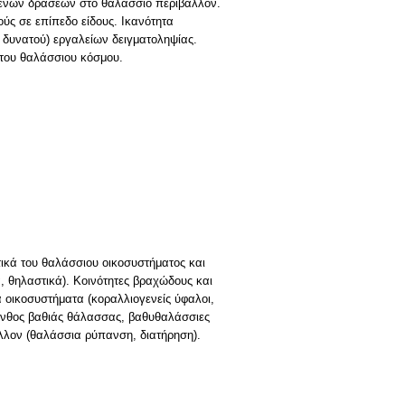
γενών δράσεων στο θαλάσσιο περιβάλλον.
ς σε επίπεδο είδους. Ικανότητα
 δυνατού) εργαλείων δειγματοληψίας.
 του θαλάσσιου κόσμου.
τικά του θαλάσσιου οικοσυστήματος και
, θηλαστικά). Κοινότητες βραχώδους και
 οικοσυστήματα (κοραλλιογενείς ύφαλοι,
βένθος βαθιάς θάλασσας, βαθυθαλάσσιες
λλον (θαλάσσια ρύπανση, διατήρηση).