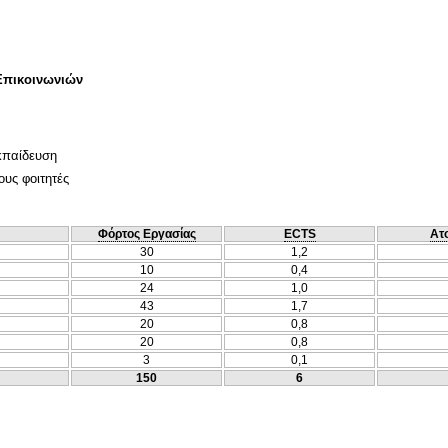
Επικοινωνιών
κπαίδευση
ους φοιτητές
Φόρτος Εργασίας
ECTS
Ατ
30
1,2
10
0,4
24
1,0
43
1,7
20
0,8
20
0,8
3
0,1
150
6