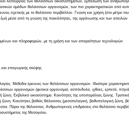
ς και λειτουργίας των θαλάσσιων οικοσυστημάτων, εμπέδωση των ανθρωπο
ασικών ομάδων θαλάσσιων οργανισμών, των πιο χαρακτηριστικών από αυτού
υνας σχετικής με το θαλάσσιο περιβάλλον. Γνώση και χρήση (στο μέτρο του
 ζωή μέσα από τη γνώση της ποικιλότητας, της οργάνωσης και των απειλών
μένων και πληροφοριών, με τη χρήση και των απαραίτητων τεχνολογιών
ς και επαγωγικής σκέψης
ιολογίας. Μέθοδοι έρευνας των θαλάσσιων οργανισμών. Ιδιαίτερα χαρακτηρισ
άσσιων οργανισμών (φυτικοί οργανισμοί, ασπόνδυλα, ιχθύες, ερπετά, πτηνά
ή ζώνη. Εκβολικό οικοσύστημα. Κοινότητες της υποπαράλιας ζώνης. Τροπικά
ή ζώνη. Κοινότητες βαθιάς θάλασσας (μεσοπελαγική, βαθυπελαγική ζώνη, 
λασσα. Πόροι της θάλασσας. Ανθρωπογενείς επιδράσεις στο θαλάσσιο περιβά
οσυστήματος της Μεσογείου.