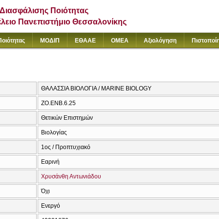
Διασφάλισης Ποιότητας
έλειο Πανεπιστήμιο Θεσσαλονίκης
Ποιότητας
ΜΟΔΙΠ
ΕΘΑΑΕ
ΟΜΕΑ
Αξιολόγηση
Πιστοποί
ΘΑΛΑΣΣΙΑ ΒΙΟΛΟΓΙΑ / MARINE BIOLOGY
ΖΟ.ENB.6.25
Θετικών Επιστημών
Βιολογίας
1ος / Προπτυχιακό
Εαρινή
Χρυσάνθη Αντωνιάδου
Όχι
Ενεργό