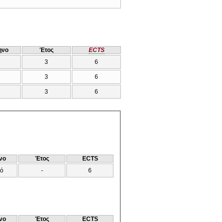
ηνο
Έτος
ECTS
3
6
3
6
3
6
νο
Έτος
ECTS
νό
-
6
νο
Έτος
ECTS