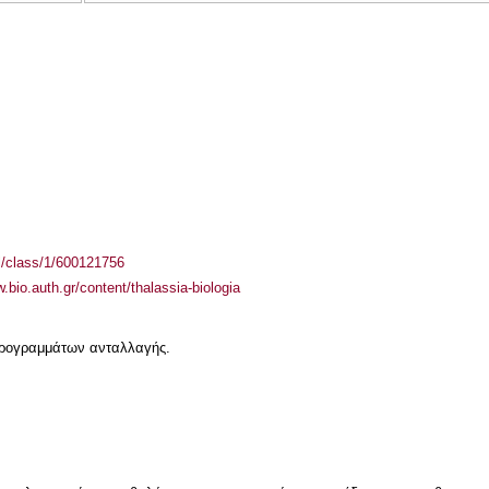
el/class/1/600121756
w.bio.auth.gr/content/thalassia-biologia
 προγραμμάτων ανταλλαγής.