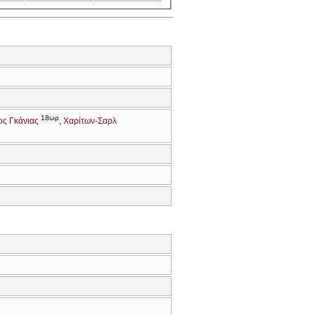
18ωρ
ος Γκάνιας
Χαρίτων-Σαρλ