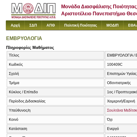
Μονάδα Διασφάλισης Ποιότητας
Αριστοτέλειο Πανεπιστήμιο Θε
Αρχή
ΣΔΠ
ΑΠΘ
Πολιτική Ποιότητας
ΜΟΔΙΠ
ΕΘΑ
ΕΜΒΡΥΟΛΟΓΙΑ
Πληροφορίες Μαθήματος
Τίτλος
ΕΜΒΡΥΟΛΟΓΙΑ / 
Κωδικός
100409C
Σχολή
Επιστημών Υγείας
Τμήμα
Οδοντιατρικής
Κύκλος / Επίπεδο
1ος / Προπτυχιακ
Περίοδος Διδασκαλίας
Χειμερινή/Εαρινή
Υπεύθυνος/η
Σουλτάνα Μεδίτσ
Κοινό
Όχι
Κατάσταση
Ενεργό