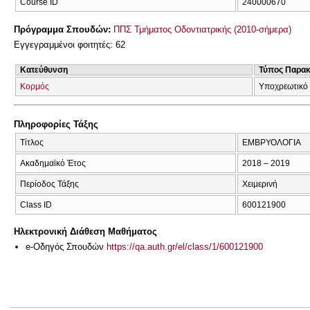
Course ID
240000670
Πρόγραμμα Σπουδών:
ΠΠΣ Τμήματος Οδοντιατρικής (2010-σήμερα)
Εγγεγραμμένοι φοιτητές: 62
Κατεύθυνση
Τύπος Παρα
Κορμός
Υποχρεωτικό
Πληροφορίες Τάξης
Τίτλος
ΕΜΒΡΥΟΛΟΓΙΑ
Ακαδημαϊκό Έτος
2018 – 2019
Περίοδος Τάξης
Χειμερινή
Class ID
600121900
Ηλεκτρονική Διάθεση Μαθήματος
e-Οδηγός Σπουδών
https://qa.auth.gr/el/class/1/600121900