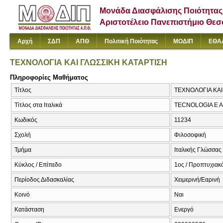
Μονάδα Διασφάλισης Ποιότητας
Αριστοτέλειο Πανεπιστήμιο Θε
Αρχή
ΣΔΠ
ΑΠΘ
Πολιτική Ποιότητας
ΜΟΔΙΠ
ΕΘΑ
ΤΕΧΝΟΛΟΓΙΑ ΚΑΙ ΓΛΩΣΣΙΚΗ ΚΑΤΑΡΤΙΣΗ
Πληροφορίες Μαθήματος
Τίτλος
ΤΕΧΝΟΛΟΓΙΑ ΚΑ
Τίτλος στα Ιταλικά
TECNOLOGIA E 
Κωδικός
11234
Σχολή
Φιλοσοφική
Τμήμα
Ιταλικής Γλώσσας 
Κύκλος / Επίπεδο
1ος / Προπτυχιακ
Περίοδος Διδασκαλίας
Χειμερινή/Εαρινή
Κοινό
Ναι
Κατάσταση
Ενεργό