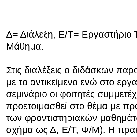
Δ= Διάλεξη, Ε/Τ= Εργαστήριο 
Μάθημα.
Στις διαλέξεις ο διδάσκων παρ
με το αντικείμενο ενώ στο εργα
σεμινάριο οι φοιτητές συμμετέ
προετοιμασθεί στο θέμα με π
των φροντιστηριακών μαθημά
σχήμα ως Δ, Ε/Τ, Φ/Μ). Η πρα