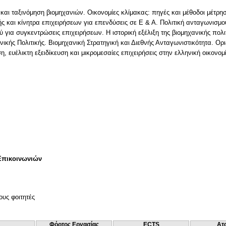
αι ταξινόμηση βιομηχανιών. Οικονομίες κλίμακας: πηγές και μέθοδοι μέτρη
ής και κίνητρα επιχειρήσεων για επενδύσεις σε Ε & Α. Πολιτική ανταγωνισμο
ύ για συγκεντρώσεις επιχειρήσεων. Η ιστορική εξέλιξη της βιομηχανικής πο
ικής Πολιτικής. Βιομηχανική Στρατηγική και Διεθνής Ανταγωνιστικότητα. Ορι
, ευέλικτη εξειδίκευση και μικρομεσαίες επιχειρήσεις στην ελληνική οικονο
Επικοινωνιών
ους φοιτητές
Φόρτος Εργασίας
ECTS
Ατ