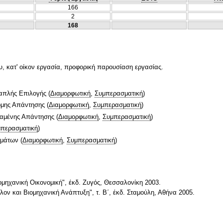
166
2
168
υ, κατ' οίκον εργασία, προφορική παρουσίαση εργασίας.
απλής Επιλογής
(
Διαμορφωτική
,
Συμπερασματική
)
ομης Απάντησης
(
Διαμορφωτική
,
Συμπερασματική
)
ταμένης Απάντησης
(
Διαμορφωτική
,
Συμπερασματική
)
περασματική
)
ημάτων
(
Διαμορφωτική
,
Συμπερασματική
)
μηχανική Οικονομική", έκδ. Ζυγός, Θεσσαλονίκη 2003.
λλον και Βιομηχανική Ανάπτυξη", τ. Β΄, έκδ. Σταμούλη, Αθήνα 2005.