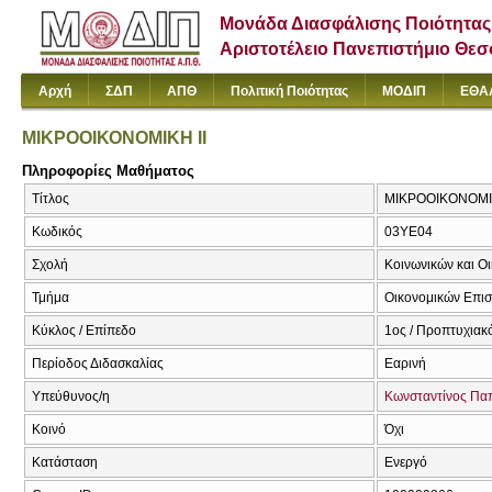
Μονάδα Διασφάλισης Ποιότητας
Αριστοτέλειο Πανεπιστήμιο Θε
Αρχή
ΣΔΠ
ΑΠΘ
Πολιτική Ποιότητας
ΜΟΔΙΠ
ΕΘΑ
ΜΙΚΡΟΟΙΚΟΝΟΜΙΚΗ ΙΙ
Πληροφορίες Μαθήματος
Τίτλος
ΜΙΚΡΟΟΙΚΟΝΟΜΙΚ
Κωδικός
03ΥΕ04
Σχολή
Κοινωνικών και Ο
Τμήμα
Οικονομικών Επι
Κύκλος / Επίπεδο
1ος / Προπτυχιακ
Περίοδος Διδασκαλίας
Εαρινή
Υπεύθυνος/η
Κωνσταντίνος Π
Κοινό
Όχι
Κατάσταση
Ενεργό