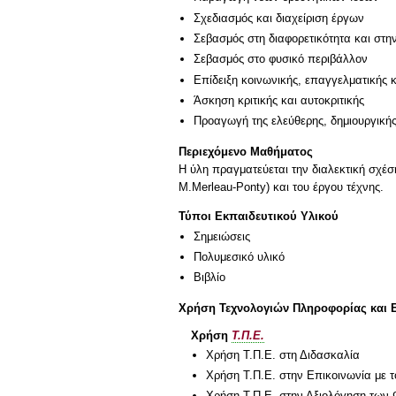
Σχεδιασμός και διαχείριση έργων
Σεβασμός στη διαφορετικότητα και στη
Σεβασμός στο φυσικό περιβάλλον
Επίδειξη κοινωνικής, επαγγελματικής 
Άσκηση κριτικής και αυτοκριτικής
Προαγωγή της ελεύθερης, δημιουργική
Περιεχόμενο Μαθήματος
Η ύλη πραγματεύεται την διαλεκτική σχέσ
M.Merleau-Ponty) και του έργου τέχνης.
Τύποι Εκπαιδευτικού Υλικού
Σημειώσεις
Πολυμεσικό υλικό
Βιβλίο
Χρήση Τεχνολογιών Πληροφορίας και 
Χρήση
Τ.Π.Ε.
Χρήση Τ.Π.Ε. στη Διδασκαλία
Χρήση Τ.Π.Ε. στην Επικοινωνία με τ
Χρήση Τ.Π.Ε. στην Αξιολόγηση των 