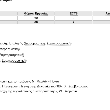
Φόρτος Εργασίας
ECTS
Ατ
60
2
60
2
απλής Επιλογής
(
Διαμορφωτική
,
Συμπερασματική
)
περασματική
)
Συμπερασματική
)
,
Συμπερασματική
)
ο μάτι και το πνεύμα», Μ. Μερλώ – Ποντύ
. Η Σύγχρονη Τέχνη στην Δεκαετία του ‘80», X. Σαββόπουλος
εποχή της τεχνολογικής αναπαραγωγής», W. Benjamin