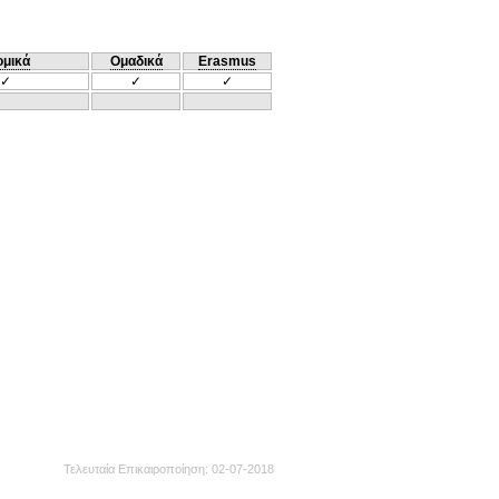
ομικά
Ομαδικά
Erasmus
✓
✓
✓
Τελευταία Επικαιροποίηση
02-07-2018