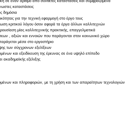
τική σε έναν αριθμό από σύνθετες καταστάσεις και συμφραζόμενα
γνωστες καταστάσεις
υς δημόσια
ικότητας για την τεχνική εφαρμογή στο έργο τους
ωση κριτικού λόγου όσον αφορά τα έργα άλλων καλλιτεχνών
παρουσίαση μίας καλλιτεχνικής πρακτικής, επαγγελματικά
εων , αξιών και εννοιών που παράγονται στον κοινωνικό χώρο
παράγεται μέσα στο εργαστήριο
οψης των σύγχρονων εξελίξεων
μένων και εξειδίκευση της έρευνας σε ένα υψηλό επίπεδο
μένων και πληροφοριών, με τη χρήση και των απαραίτητων τεχνολογιών
ν