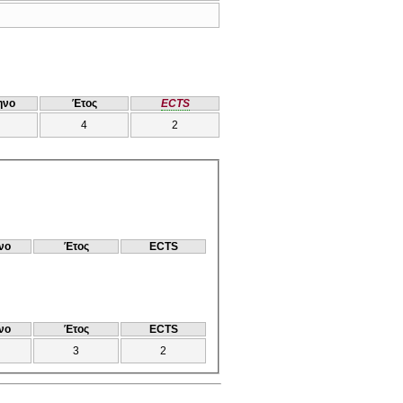
ηνο
Έτος
ECTS
4
2
νο
Έτος
ECTS
νο
Έτος
ECTS
3
2