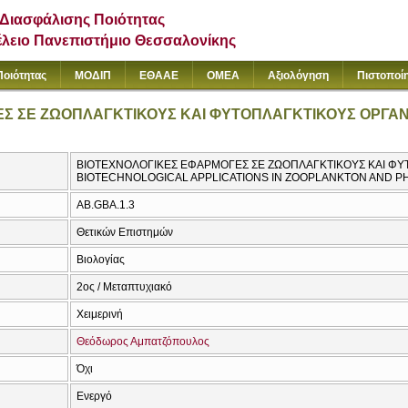
Διασφάλισης Ποιότητας
έλειο Πανεπιστήμιο Θεσσαλονίκης
Ποιότητας
ΜΟΔΙΠ
ΕΘΑΑΕ
ΟΜΕΑ
Αξιολόγηση
Πιστοποί
Σ ΣΕ ΖΩΟΠΛΑΓΚΤΙΚΟΥΣ ΚΑΙ ΦΥΤΟΠΛΑΓΚΤΙΚΟΥΣ ΟΡΓΑ
ΒΙΟΤΕΧΝΟΛΟΓΙΚΕΣ ΕΦΑΡΜΟΓΕΣ ΣΕ ΖΩΟΠΛΑΓΚΤΙΚΟΥΣ ΚΑΙ ΦΥ
BIOTECHNOLOGICAL APPLICATIONS IN ZOOPLANKTON AND 
AB.GBA.1.3
Θετικών Επιστημών
Βιολογίας
2ος / Μεταπτυχιακό
Χειμερινή
Θεόδωρος Αμπατζόπουλος
Όχι
Ενεργό