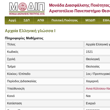
Μονάδα Διασφάλισης Ποιότητας
Αριστοτέλειο Πανεπιστήμιο Θε
Αρχή
ΣΔΠ
ΑΠΘ
Πολιτική Ποιότητας
ΜΟΔΙΠ
ΕΘΑ
Αρχαία Ελληνική γλώσσα Ι
Πληροφορίες Μαθήματος
Τίτλος
Αρχαία Ελληνική
Κωδικός
1521
Σχολή
Θεολογική
Τμήμα
Θεολογίας
Κύκλος / Επίπεδο
1ος / Προπτυχιακ
Περίοδος Διδασκαλίας
Χειμερινή
Υπεύθυνος/η
Αννα Κόλτσιου-Νι
Κοινό
Ναι
Κατάσταση
Ενεργό