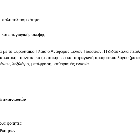
ν
ν πολυπολιτισμικότητα
ς και επαγωγικής σκέψης
να με το Ευρωπαϊκό Πλαίσιο Αναφοράς Ξένων Γλωσσών. Η διδασκαλία περι
γραμματική - συντακτικό (με ασκήσεις) και παραγωγή προφορικού λόγου (με 
ένων, λεξιλόγιο, μετάφραση, καθορισμός εννοιών.
Επικοινωνιών
ους φοιτητές
Φοιτητών