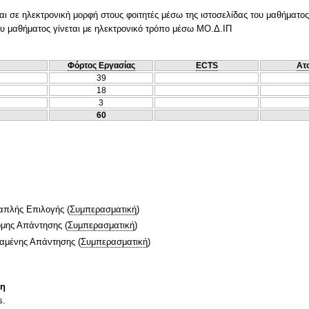
ι σε ηλεκτρονική μορφή στους φοιτητές μέσω της ιστοσελίδας του μαθήματος
ου μαθήματος γίνεται με ηλεκτρονικό τρόπο μέσω ΜΟ.Δ.ΙΠ
Φόρτος Εργασίας
ECTS
Ατ
39
18
3
60
απλής Επιλογής
(
Συμπερασματική
)
ομης Απάντησης
(
Συμπερασματική
)
ταμένης Απάντησης
(
Συμπερασματική
)
τη
s.