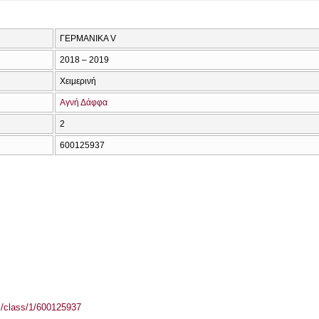
ΓΕΡΜΑΝΙΚΑ V
2018 – 2019
Χειμερινή
Αγνή Δάφφα
2
600125937
el/class/1/600125937