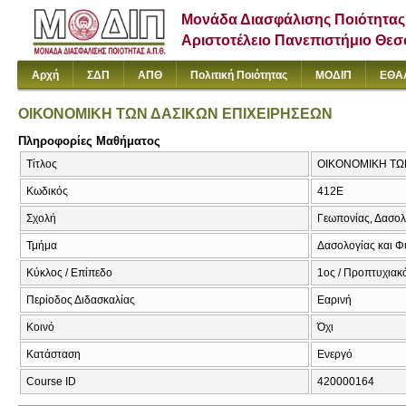
Μονάδα Διασφάλισης Ποιότητας
Αριστοτέλειο Πανεπιστήμιο Θε
Αρχή
ΣΔΠ
ΑΠΘ
Πολιτική Ποιότητας
ΜΟΔΙΠ
ΕΘΑ
ΟΙΚΟΝΟΜΙΚΗ ΤΩΝ ΔΑΣΙΚΩΝ ΕΠΙΧΕΙΡΗΣΕΩΝ
Πληροφορίες Μαθήματος
Τίτλος
ΟΙΚΟΝΟΜΙΚΗ ΤΩΝ 
Κωδικός
412Ε
Σχολή
Γεωπονίας, Δασολ
Τμήμα
Δασολογίας και Φ
Κύκλος / Επίπεδο
1ος / Προπτυχιακ
Περίοδος Διδασκαλίας
Εαρινή
Κοινό
Όχι
Κατάσταση
Ενεργό
Course ID
420000164