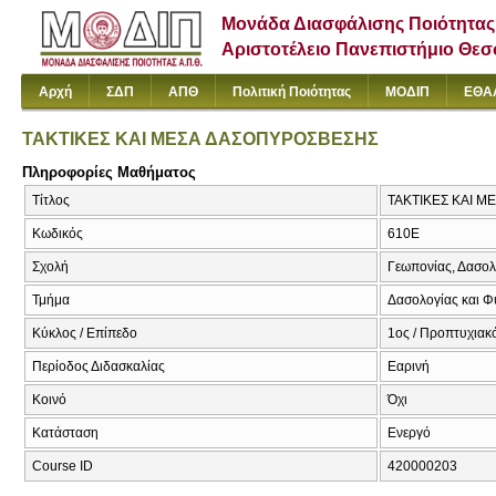
Μονάδα Διασφάλισης Ποιότητας
Αριστοτέλειο Πανεπιστήμιο Θε
Αρχή
ΣΔΠ
ΑΠΘ
Πολιτική Ποιότητας
ΜΟΔΙΠ
ΕΘΑ
ΤΑΚΤΙΚΕΣ ΚΑΙ ΜΕΣΑ ΔΑΣΟΠΥΡΟΣΒΕΣΗΣ
Πληροφορίες Μαθήματος
Τίτλος
ΤΑΚΤΙΚΕΣ ΚΑΙ ΜΕ
Κωδικός
610Ε
Σχολή
Γεωπονίας, Δασολ
Τμήμα
Δασολογίας και Φ
Κύκλος / Επίπεδο
1ος / Προπτυχιακ
Περίοδος Διδασκαλίας
Εαρινή
Κοινό
Όχι
Κατάσταση
Ενεργό
Course ID
420000203