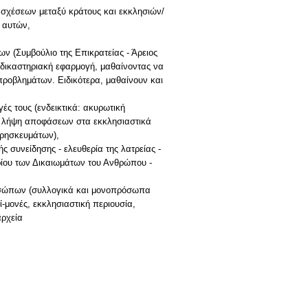
 σχέσεων μεταξύ κράτους και εκκλησιών/
 αυτών,
ν (Συμβούλιο της Επικρατείας - Άρειος
 δικαστηριακή εφαρμογή, μαθαίνοντας να
 προβλημάτων. Ειδικότερα, μαθαίνουν και
ές τους (ενδεικτικά: ακυρωτική
αι λήψη αποφάσεων στα εκκλησιαστικά
θρησκευμάτων),
ς συνείδησης - ελευθερία της λατρείας -
ηρίου των Δικαιωμάτων του Ανθρώπου -
ροσώπων (συλλογικά και μονοπρόσωπα
ί-μονές, εκκλησιαστική περιουσία,
αρχεία