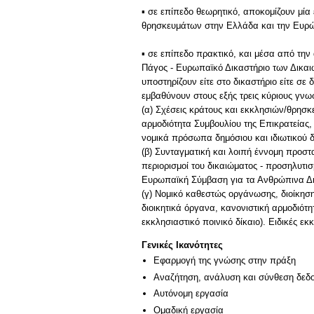
▪ σε επίπεδο θεωρητικό, αποκομίζουν μία
θρησκευμάτων στην Ελλάδα και την Ευρώπ
▪ σε επίπεδο πρακτικό, και μέσα από την
Πάγος - Ευρωπαϊκό Δικαστήριο των Δικαι
υποστηρίζουν είτε στο δικαστήριο είτε σε
εμβαθύνουν στους εξής τρεις κύριους γνω
(α) Σχέσεις κράτους και εκκλησιών/θρησκ
αρμοδιότητα Συμβουλίου της Επικρατείας,
νομικά πρόσωπα δημόσιου και ιδιωτικού δ
(β) Συνταγματική και λοιπή έννομη προστα
περιορισμοί του δικαιώματος - προσηλυτ
Ευρωπαϊκή Σύμβαση για τα Ανθρώπινα Δικ
(γ) Νομικό καθεστώς οργάνωσης, διοίκη
διοικητικά όργανα, κανονιστική αρμοδιότη
εκκλησιαστικό ποινικό δίκαιο). Ειδικές ε
Γενικές Ικανότητες
Εφαρμογή της γνώσης στην πράξη
Αναζήτηση, ανάλυση και σύνθεση δεδο
Αυτόνομη εργασία
Ομαδική εργασία