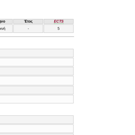
ηνο
Έτος
ECTS
ρινή
-
5