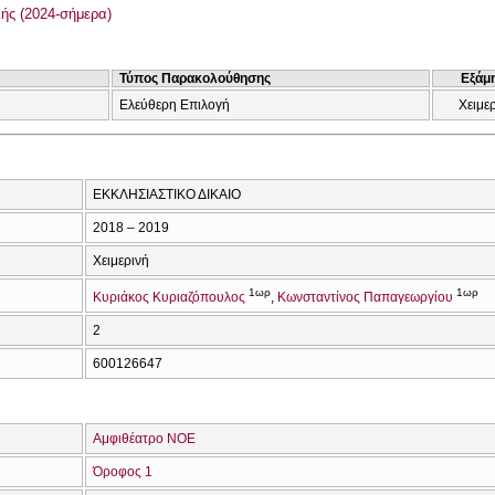
ής (2024-σήμερα)
Τύπος Παρακολούθησης
Εξάμ
Ελεύθερη Επιλογή
Χειμε
ΕΚΚΛΗΣΙΑΣΤΙΚΟ ΔΙΚΑΙΟ
2018 – 2019
Χειμερινή
1ωρ
1ωρ
Κυριάκος Κυριαζόπουλος
Κωνσταντίνος Παπαγεωργίου
2
600126647
Αμφιθέατρο ΝΟΕ
Όροφος 1