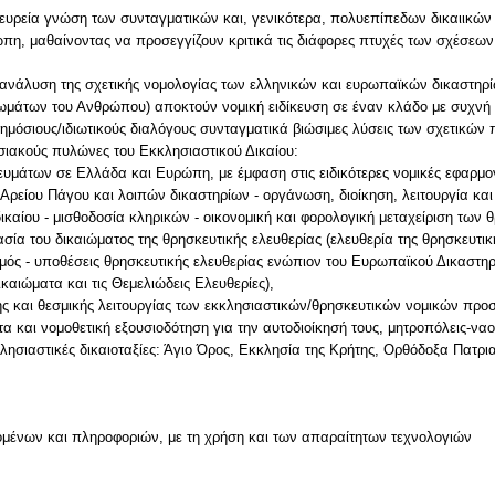
 ευρεία γνώση των συνταγματικών και, γενικότερα, πολυεπίπεδων δικαιικών
η, μαθαίνοντας να προσεγγίζουν κριτικά τις διάφορες πτυχές των σχέσεων
 ανάλυση της σχετικής νομολογίας των ελληνικών και ευρωπαϊκών δικαστηρίω
ωμάτων του Ανθρώπου) αποκτούν νομική ειδίκευση σε έναν κλάδο με συχνή
 δημόσιους/ιδιωτικούς διαλόγους συνταγματικά βιώσιμες λύσεις των σχετικών
σιακούς πυλώνες του Εκκλησιαστικού Δικαίου:
ευμάτων σε Ελλάδα και Ευρώπη, με έμφαση στις ειδικότερες νομικές εφαρμογ
 Αρείου Πάγου και λοιπών δικαστηρίων - οργάνωση, διοίκηση, λειτουργία κ
ικαίου - μισθοδοσία κληρικών - οικονομική και φορολογική μεταχείριση των 
σία του δικαιώματος της θρησκευτικής ελευθερίας (ελευθερία της θρησκευτική
ισμός - υποθέσεις θρησκευτικής ελευθερίας ενώπιον του Ευρωπαϊκού Δικαστ
αιώματα και τις Θεμελιώδεις Ελευθερίες),
σης και θεσμικής λειτουργίας των εκκλησιαστικών/θρησκευτικών νομικών π
τα και νομοθετική εξουσιοδότηση για την αυτοδιοίκησή τους, μητροπόλεις-ναο
κκλησιαστικές δικαιοταξίες: Άγιο Όρος, Εκκλησία της Κρήτης, Ορθόδοξα Πατρι
μένων και πληροφοριών, με τη χρήση και των απαραίτητων τεχνολογιών