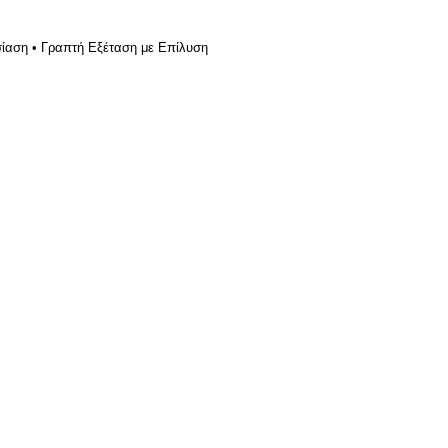
σίαση • Γραπτή Εξέταση με Επίλυση