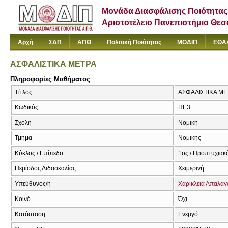
Μονάδα Διασφάλισης Ποιότητας
Αριστοτέλειο Πανεπιστήμιο Θε
Αρχή
ΣΔΠ
ΑΠΘ
Πολιτική Ποιότητας
ΜΟΔΙΠ
ΕΘΑ
ΑΣΦΑΛΙΣΤΙΚΑ ΜΕΤΡΑ
Πληροφορίες Μαθήματος
Τίτλος
ΑΣΦΑΛΙΣΤΙΚΑ ΜΕ
Κωδικός
ΠΕ3
Σχολή
Νομική
Τμήμα
Νομικής
Κύκλος / Επίπεδο
1ος / Προπτυχιακ
Περίοδος Διδασκαλίας
Χειμερινή
Υπεύθυνος/η
Χαρίκλεια Απαλαγ
Κοινό
Όχι
Κατάσταση
Ενεργό