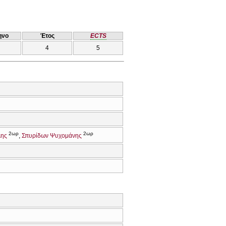
ηνο
Έτος
ECTS
4
5
2ωρ
2ωρ
λης
Σπυρίδων Ψυχομάνης