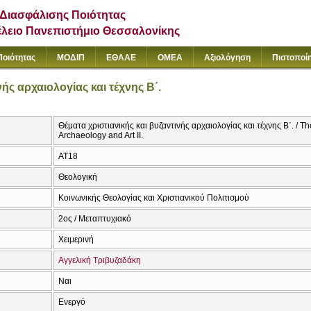
Διασφάλισης Ποιότητας
έλειο Πανεπιστήμιο Θεσσαλονίκης
Ποιότητας
ΜΟΔΙΠ
ΕΘΑΑΕ
ΟΜΕΑ
Αξιολόγηση
Πιστοποί
νής αρχαιολογίας και τέχνης Β΄.
Θέματα χριστιανικής και βυζαντινής αρχαιολογίας και τέχνης Β΄. / T
Archaeology and Art II.
ΑΤ18
Θεολογική
Κοινωνικής Θεολογίας και Χριστιανικού Πολιτισμού
2ος / Μεταπτυχιακό
Χειμερινή
Αγγελική Τριβυζαδάκη
Ναι
Ενεργό