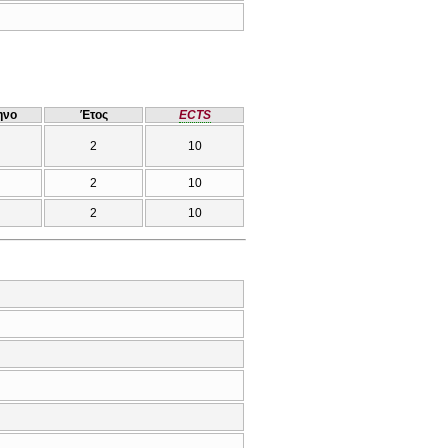
ηνο
Έτος
ECTS
2
10
2
10
2
10