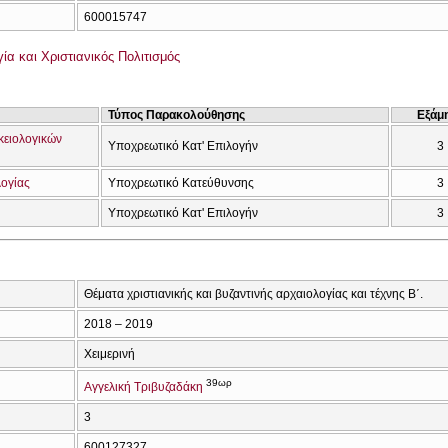
600015747
α και Χριστιανικός Πολιτισμός
Τύπος Παρακολούθησης
Εξάμ
κειολογικών
Υποχρεωτικό Κατ' Επιλογήν
3
λογίας
Υποχρεωτικό Κατεύθυνσης
3
Υποχρεωτικό Κατ' Επιλογήν
3
Θέματα χριστιανικής και βυζαντινής αρχαιολογίας και τέχνης Β΄.
2018 – 2019
Χειμερινή
39ωρ
Αγγελική Τριβυζαδάκη
3
600127327