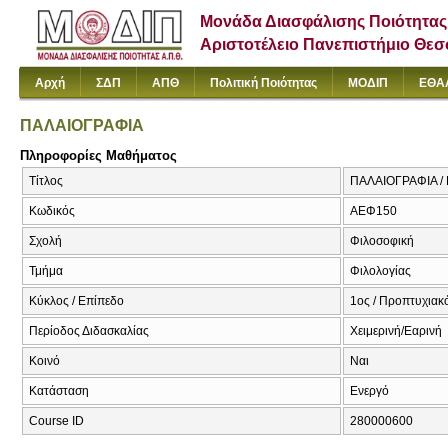
Μονάδα Διασφάλισης Ποιότητας
Αριστοτέλειο Πανεπιστήμιο Θε
Αρχή
ΣΔΠ
ΑΠΘ
Πολιτική Ποιότητας
ΜΟΔΙΠ
ΕΘΑ
ΠΑΛΑΙΟΓΡΑΦΙΑ
Πληροφορίες Μαθήματος
Τίτλος
ΠΑΛΑΙΟΓΡΑΦΙΑ 
Κωδικός
ΑΕΦ150
Σχολή
Φιλοσοφική
Τμήμα
Φιλολογίας
Κύκλος / Επίπεδο
1ος / Προπτυχιακ
Περίοδος Διδασκαλίας
Χειμερινή/Εαρινή
Κοινό
Ναι
Κατάσταση
Ενεργό
Course ID
280000600