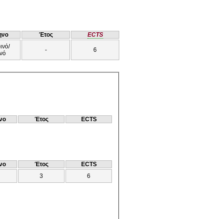
ηνο
Έτος
ECTS
ινό/
-
6
νό
νο
Έτος
ECTS
νο
Έτος
ECTS
3
6