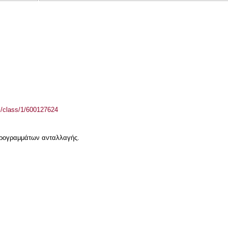
el/class/1/600127624
 προγραμμάτων ανταλλαγής.