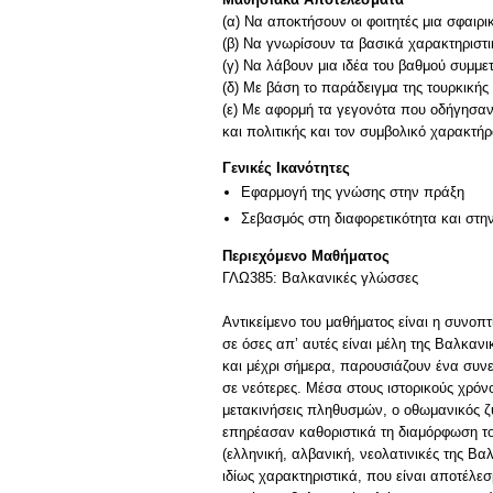
(α) Να αποκτήσουν οι φοιτητές μια σφαιρ
(β) Να γνωρίσουν τα βασικά χαρακτηριστικ
(γ) Να λάβουν μια ιδέα του βαθμού συμμ
(δ) Με βάση το παράδειγμα της τουρκικής
(ε) Με αφορμή τα γεγονότα που οδήγησαν
Γενικές Ικανότητες
Εφαρμογή της γνώσης στην πράξη
Σεβασμός στη διαφορετικότητα και στη
Περιεχόμενο Μαθήματος
ΓΛΩ385: Βαλκανικές γλώσσες
Αντικείμενο του μαθήματος είναι η συνο
σε όσες απ’ αυτές είναι μέλη της Βαλκα
και μέχρι σήμερα, παρουσιάζουν ένα συν
σε νεότερες. Μέσα στους ιστορικούς χρόν
μετακινήσεις πληθυσμών, ο οθωμανικός ζυ
επηρέασαν καθοριστικά τη διαμόρφωση το
(ελληνική, αλβανική, νεολατινικές της Β
ιδίως χαρακτηριστικά, που είναι αποτέλε