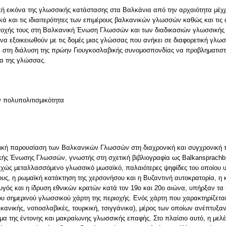
ική εικόνα της γλωσσικής κατάστασης στα Βαλκάνια από την αρχαιότητα μέχ
ά και τις ιδιαιτερότητες των επιμέρους βαλκανικών γλωσσών καθώς και τις α
ετοχής τους στη Βαλκανική Ένωση Γλωσσών και των διαδικασιών γλωσσικής
 να εξοικειωθούν με τις δομές μιας γλώσσας που ανήκει σε διαφορετική γλωσ
 στη διάλυση της πρώην Γιουγκοσλαβικής συνομοσπονδίας να προβληματιστ
ν πολυπολιτισμικότητα
πτική παρουσίαση των Βαλκανικών Γλωσσών στη διαχρονική και συγχρονική τ
νικής Ένωσης Γλωσσών, γνωστής στη σχετική βιβλιογραφία ως Balkansprachb
εχώς μεταλλασσόμενο γλωσσικό μωσαϊκό, παλαιότερες ψηφίδες του οποίου 
ους, η ρωμαϊκή κατάκτηση της χερσονήσου και η Βυζαντινή αυτοκρατορία, η 
γός και η ίδρυση εθνικών κρατών κατά τον 19ο και 20ο αιώνα, υπήρξαν τα 
υ σημερινού γλωσσικού χάρτη της περιοχής. Ενός χάρτη που χαρακτηρίζετ
αλκανικής, νοτιοσλαβικές, τουρκική, τσιγγάνικα), μέρος των οποίων ανέπτυξ
σμα της έντονης και μακραίωνης γλωσσικής επαφής. Στο πλαίσιο αυτό, η μελέ