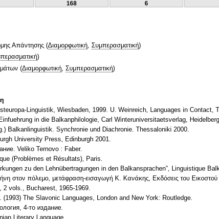
168
6
ομης Απάντησης
(
Διαμορφωτική
,
Συμπερασματική
)
περασματική
)
ημάτων
(
Διαμορφωτική
,
Συμπερασματική
)
τη
steuropa-Linguistik, Wiesbaden, 1999. U. Weinreich, Languages in Contact,
infuehrung in die Balkanphilologie, Carl Winteruniversitaetsverlag, Heidelber
g.) Balkanlinguistik. Synchronie und Diachronie. Thessaloniki 2000.
rgh University Press, Edinburgh 2001.
ние. Veliko Ternovo : Faber.
ique (Problèmes et Résultats), Paris.
erkungen zu den Lehnübertragungen in den Balkansprachen”, Linguistique Bal
ρήνη στον πόλεμο, μετάφραση-εισαγωγή Κ. Κανάκης, Εκδόσεις του Εικοστού
e, 2 vols., Bucharest, 1965-1969.
G. (1993) The Slavonic Languages, London and New York: Routledge.
ология, 4-то издание.
nian Literary Language