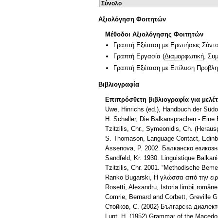
Σύνολο
Αξιολόγηση Φοιτητών
Μέθοδοι Αξιολόγησης Φοιτητών
Γραπτή Εξέταση με Ερωτήσεις Σύντ
Γραπτή Εργασία
(
Διαμορφωτική
,
Συμ
Γραπτή Εξέταση με Επίλυση Προβλ
Βιβλιογραφία
Επιπρόσθετη βιβλιογραφία για μελέ
Uwe, Hinrichs (ed.), Handbuch der Südo
H. Schaller, Die Balkansprachen - Eine E
Tzitzilis, Chr., Symeonidis, Ch. (Heraus
S. Thomason, Language Contact, Edinbu
Assenova, P. 2002. Балканско езикозна
Sandfeld, Kr. 1930. Linguistique Balkan
Tzitzilis, Chr. 2001. “Methodische Bem
Ranko Bugarski, Η γλώσσα από την ει
Rosetti, Alexandru, Istoria limbii român
Comrie, Bernard and Corbett, Greville 
Стойков, С. (2002) Българска диалект
Lunt, H. (1952) Grammar of the Macedo