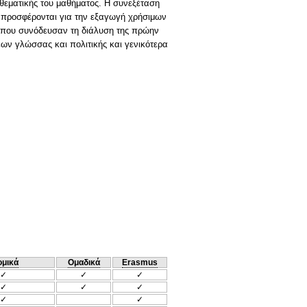
θεματικής του μαθήματος. Η συνεξέταση
 προσφέρονται για την εξαγωγή χρήσιμων
α που συνόδευσαν τη διάλυση της πρώην
ων γλώσσας και πολιτικής και γενικότερα
ομικά
Ομαδικά
Erasmus
✓
✓
✓
✓
✓
✓
✓
✓