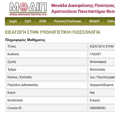
Μονάδα Διασφάλισης Ποιότητας
Αριστοτέλειο Πανεπιστήμιο Θε
Αρχή
ΣΔΠ
ΑΠΘ
Πολιτική Ποιότητας
ΜΟΔΙΠ
ΕΘΑ
ΕΙΣΑΓΩΓΗ ΣΤΗΝ ΥΠΟΛΟΓΙΣΤΙΚΗ ΓΛΩΣΣΟΛΟΓΙΑ
Πληροφορίες Μαθήματος
Τίτλος
ΕΙΣΑΓΩΓΗ ΣΤΗΝ 
Κωδικός
ΓΛΩ397
Σχολή
Φιλοσοφική
Τμήμα
Φιλολογίας
Κύκλος / Επίπεδο
1ος / Προπτυχιακ
Περίοδος Διδασκαλίας
Χειμερινή/Εαρινή
Κοινό
Ναι
Κατάσταση
Ενεργό
Course ID
280006581