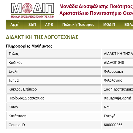
Μονάδα Διασφάλισης Ποιότητας
Αριστοτέλειο Πανεπιστήμιο Θε
Αρχή
ΣΔΠ
ΑΠΘ
Πολιτική Ποιότητας
ΜΟΔΙΠ
ΕΘΑ
ΔΙΔΑΚΤΙΚΗ ΤΗΣ ΛΟΓΟΤΕΧΝΙΑΣ
Πληροφορίες Μαθήματος
Τίτλος
ΔΙΔΑΚΤΙΚΗ ΤΗΣ
Κωδικός
ΔΙΔ ΛΟΓ 040
Σχολή
Φιλοσοφική
Τμήμα
Φιλολογίας
Κύκλος / Επίπεδο
1ος / Προπτυχιακ
Περίοδος Διδασκαλίας
Χειμερινή/Εαρινή
Κοινό
Ναι
Κατάσταση
Ενεργό
Course ID
600000256