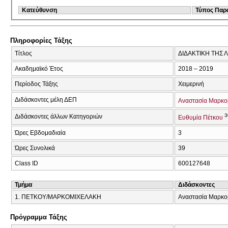
Κατεύθυνση
Τύπος Παρ
Πληροφορίες Τάξης
Τίτλος
ΔΙΔΑΚΤΙΚΗ ΤΗΣ 
Ακαδημαϊκό Έτος
2018 – 2019
Περίοδος Τάξης
Χειμερινή
Διδάσκοντες μέλη ΔΕΠ
Αναστασία Μαρκο
3
Διδάσκοντες άλλων Κατηγοριών
Ευθυμία Πέτκου
Ώρες Εβδομαδιαία
3
Ώρες Συνολικά
39
Class ID
600127648
Τμήμα
Διδάσκοντες
1. ΠΕΤΚΟΥ/ΜΑΡΚΟΜΙΧΕΛΑΚΗ
Αναστασία Μαρκομ
Πρόγραμμα Τάξης