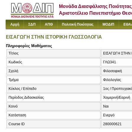
Μονάδα Διασφάλισης Ποιότητας
Αριστοτέλειο Πανεπιστήμιο Θε
Αρχή
ΣΔΠ
ΑΠΘ
Πολιτική Ποιότητας
ΜΟΔΙΠ
ΕΘΑ
ΕΙΣΑΓΩΓΗ ΣΤΗΝ ΙΣΤΟΡΙΚΗ ΓΛΩΣΣΟΛΟΓΙΑ
Πληροφορίες Μαθήματος
Τίτλος
ΕΙΣΑΓΩΓΗ ΣΤΗΝ 
Κωδικός
ΓΛΩ341
Σχολή
Φιλοσοφική
Τμήμα
Φιλολογίας
Κύκλος / Επίπεδο
1ος / Προπτυχιακ
Περίοδος Διδασκαλίας
Χειμερινή/Εαρινή
Κοινό
Ναι
Κατάσταση
Ενεργό
Course ID
280000621