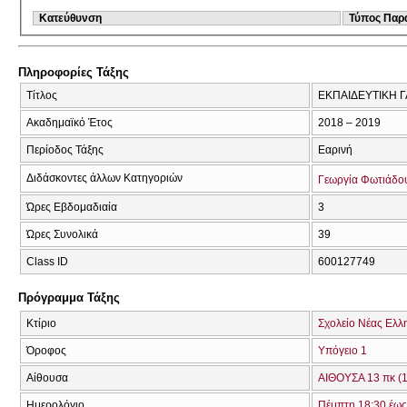
Κατεύθυνση
Τύπος Παρ
Πληροφορίες Τάξης
Τίτλος
ΕΚΠΑΙΔΕΥΤΙΚΗ 
Ακαδημαϊκό Έτος
2018 – 2019
Περίοδος Τάξης
Εαρινή
Διδάσκοντες άλλων Κατηγοριών
Γεωργία Φωτιάδο
Ώρες Εβδομαδιαία
3
Ώρες Συνολικά
39
Class ID
600127749
Πρόγραμμα Τάξης
Κτίριο
Σχολείο Νέας Ελλ
Όροφος
Υπόγειο 1
Αίθουσα
ΑΙΘΟΥΣΑ 13 πκ (
Ημερολόγιο
Πέμπτη 18:30 έως