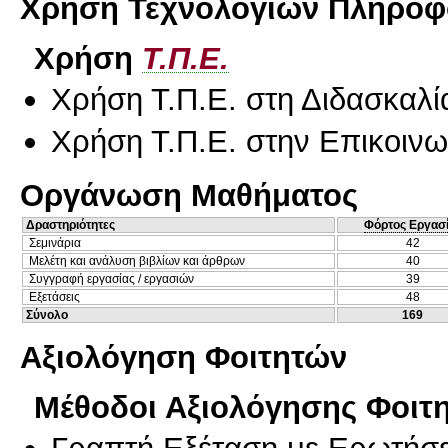
Χρήση Τεχνολογιών Πληροφο
Χρήση
Τ.Π.Ε.
Χρήση Τ.Π.Ε. στη Διδασκαλί
Χρήση Τ.Π.Ε. στην Επικοινων
Οργάνωση Μαθήματος
Δραστηριότητες
Φόρτος Εργασ
Σεμινάρια
42
Μελέτη και ανάλυση βιβλίων και άρθρων
40
Συγγραφή εργασίας / εργασιών
39
Εξετάσεις
48
Σύνολο
169
Αξιολόγηση Φοιτητών
Μέθοδοι Αξιολόγησης Φοιτ
Γραπτή Εξέταση με Ερωτήσε