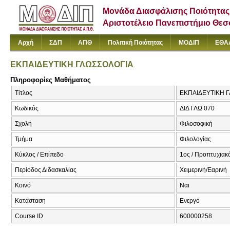
Μονάδα Διασφάλισης Ποιότητας
Αριστοτέλειο Πανεπιστήμιο Θε
Αρχή
ΣΔΠ
ΑΠΘ
Πολιτική Ποιότητας
ΜΟΔΙΠ
ΕΘΑ
ΕΚΠΑΙΔΕΥΤΙΚΗ ΓΛΩΣΣΟΛΟΓΙΑ
Πληροφορίες Μαθήματος
Τίτλος
ΕΚΠΑΙΔΕΥΤΙΚΗ Γ
Κωδικός
ΔΙΔ ΓΛΩ 070
Σχολή
Φιλοσοφική
Τμήμα
Φιλολογίας
Κύκλος / Επίπεδο
1ος / Προπτυχιακ
Περίοδος Διδασκαλίας
Χειμερινή/Εαρινή
Κοινό
Ναι
Κατάσταση
Ενεργό
Course ID
600000258