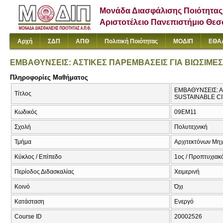
Μονάδα Διασφάλισης Ποιότητας
Αριστοτέλειο Πανεπιστήμιο Θε
Αρχή
ΣΔΠ
ΑΠΘ
Πολιτική Ποιότητας
ΜΟΔΙΠ
ΕΘΑ
ΕΜΒΑΘΥΝΣΕΙΣ: ΑΣΤΙΚΕΣ ΠΑΡΕΜΒΑΣΕΙΣ ΓΙΑ ΒΙΩΣΙΜΕΣ
Πληροφορίες Μαθήματος
ΕΜΒΑΘΥΝΣΕΙΣ: Α
Τίτλος
SUSTAINABLE CI
Κωδικός
09EM11
Σχολή
Πολυτεχνική
Τμήμα
Αρχιτεκτόνων Μη
Κύκλος / Επίπεδο
1ος / Προπτυχιακ
Περίοδος Διδασκαλίας
Χειμερινή
Κοινό
Όχι
Κατάσταση
Ενεργό
Course ID
20002526