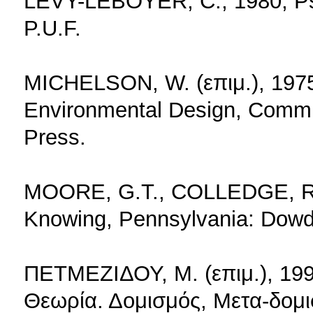
LEVY-LEBOYER, C., 1980, Psy
P.U.F.
MICHELSON, W. (επιμ.), 1975
Environmental Design, Commu
Press.
MOORE, G.T., COLLEDGE, R.G
Knowing, Pennsylvania: Dowd
ΠΕΤΜΕΖΙΔΟΥ, Μ. (επιμ.), 199
Θεωρία. Δομισμός, Μετα-δομι