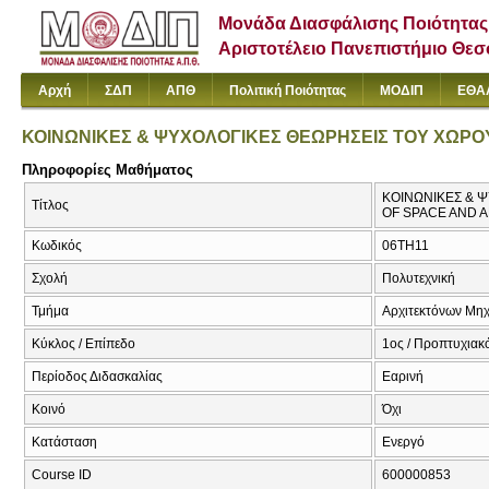
Μονάδα Διασφάλισης Ποιότητας
Αριστοτέλειο Πανεπιστήμιο Θε
Αρχή
ΣΔΠ
ΑΠΘ
Πολιτική Ποιότητας
ΜΟΔΙΠ
ΕΘΑ
ΚΟΙΝΩΝΙΚΕΣ & ΨΥΧΟΛΟΓΙΚΕΣ ΘΕΩΡΗΣΕΙΣ ΤΟΥ ΧΩΡΟΥ
Πληροφορίες Μαθήματος
ΚΟΙΝΩΝΙΚΕΣ & Ψ
Τίτλος
OF SPACE AND 
Κωδικός
06TH11
Σχολή
Πολυτεχνική
Τμήμα
Αρχιτεκτόνων Μη
Κύκλος / Επίπεδο
1ος / Προπτυχιακ
Περίοδος Διδασκαλίας
Εαρινή
Κοινό
Όχι
Κατάσταση
Ενεργό
Course ID
600000853