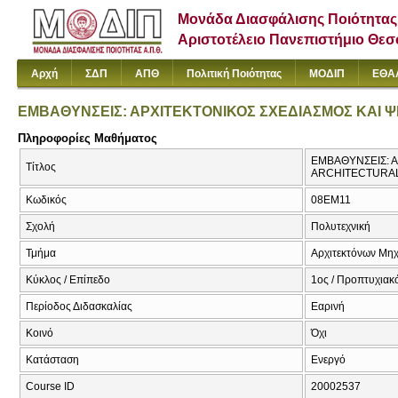
Μονάδα Διασφάλισης Ποιότητας
Αριστοτέλειο Πανεπιστήμιο Θε
Αρχή
ΣΔΠ
ΑΠΘ
Πολιτική Ποιότητας
ΜΟΔΙΠ
ΕΘΑ
ΕΜΒΑΘΥΝΣΕΙΣ: ΑΡΧΙΤΕΚΤΟΝΙΚΟΣ ΣΧΕΔΙΑΣΜΟΣ ΚΑΙ 
Πληροφορίες Μαθήματος
ΕΜΒΑΘΥΝΣΕΙΣ: Α
Τίτλος
ARCHITECTURAL
Κωδικός
08EM11
Σχολή
Πολυτεχνική
Τμήμα
Αρχιτεκτόνων Μη
Κύκλος / Επίπεδο
1ος / Προπτυχιακό
Περίοδος Διδασκαλίας
Εαρινή
Κοινό
Όχι
Κατάσταση
Ενεργό
Course ID
20002537