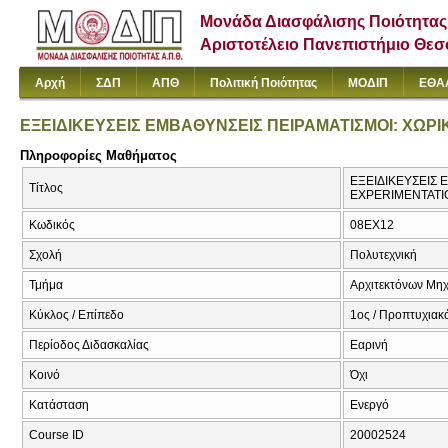
Μονάδα Διασφάλισης Ποιότητας
Αριστοτέλειο Πανεπιστήμιο Θε
Αρχή
ΣΔΠ
ΑΠΘ
Πολιτική Ποιότητας
ΜΟΔΙΠ
ΕΘΑ
ΕΞΕΙΔΙΚΕΥΣΕΙΣ ΕΜΒΑΘΥΝΣΕΙΣ ΠΕΙΡΑΜΑΤΙΣΜΟΙ: ΧΩΡΙ
Πληροφορίες Μαθήματος
ΕΞΕΙΔΙΚΕΥΣΕΙΣ 
Τίτλος
EXPERIMENTATIO
Κωδικός
08EX12
Σχολή
Πολυτεχνική
Τμήμα
Αρχιτεκτόνων Μη
Κύκλος / Επίπεδο
1ος / Προπτυχιακ
Περίοδος Διδασκαλίας
Εαρινή
Κοινό
Όχι
Κατάσταση
Ενεργό
Course ID
20002524