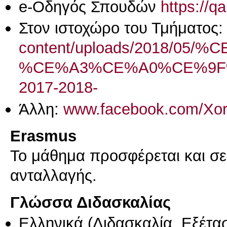
e-Οδηγός Σπουδών
https://q
Στον ιστοχώρο του Τμήματος
content/uploads/2018/
%CE%A3%CE%A0%CE%9F
2017-2018-
Άλλη:
www.facebook.com/Xori
Erasmus
Το μάθημα προσφέρεται και σ
ανταλλαγής.
Γλώσσα Διδασκαλίας
Ελληνικά
(Διδασκαλία, Εξέτα