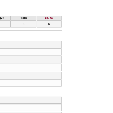
ηνο
Έτος
ECTS
3
6