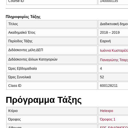
Course ID
140000135
Πληροφορίες Τάξης
Τίτλος
Διαδικτυακή δημοσ
Ακαδημαϊκό Έτος
2018 – 2019
Περίοδος Τάξης
Εαρινή
Διδάσκοντες μέλη ΔΕΠ
Ιωάννα Κωσταρέλ
Διδάσκοντες άλλων Κατηγοριών
Παναγιώτης Τσαρ
Ώρες Εβδομαδιαία
4
Ώρες Συνολικά
52
Class ID
600128211
Πρόγραμμα Τάξης
Κτίριο
Helexpo
Όροφος
Όροφος 1
Αίθουσα
ΕΡΓ. ΕΦΑΡΜΟΓΩΝ