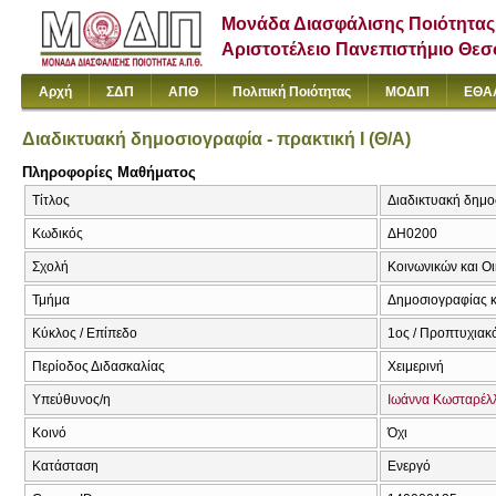
Μονάδα Διασφάλισης Ποιότητας
Αριστοτέλειο Πανεπιστήμιο Θε
Αρχή
ΣΔΠ
ΑΠΘ
Πολιτική Ποιότητας
ΜΟΔΙΠ
ΕΘΑ
Διαδικτυακή δημοσιογραφία - πρακτική Ι (Θ/A)
Πληροφορίες Μαθήματος
Τίτλος
Διαδικτυακή δημοσι
Κωδικός
ΔΗ0200
Σχολή
Κοινωνικών και Ο
Τμήμα
Δημοσιογραφίας κ
Κύκλος / Επίπεδο
1ος / Προπτυχιακ
Περίοδος Διδασκαλίας
Χειμερινή
Υπεύθυνος/η
Ιωάννα Κωσταρέλ
Κοινό
Όχι
Κατάσταση
Ενεργό