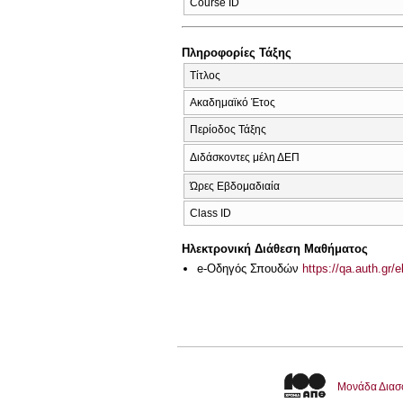
Course ID
Πληροφορίες Τάξης
Τίτλος
Ακαδημαϊκό Έτος
Περίοδος Τάξης
Διδάσκοντες μέλη ΔΕΠ
Ώρες Εβδομαδιαία
Class ID
Ηλεκτρονική Διάθεση Μαθήματος
e-Οδηγός Σπουδών
https://qa.auth.gr/
Μονάδα Διασ