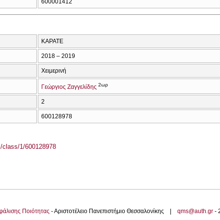
600001412
ΚΑΡΑΤΕ
2018 – 2019
Χειμερινή
2ωρ
Γεώργιος Ζαγγελίδης
2
600128978
el/class/1/600128978
φάλισης Ποιότητας
- Αριστοτέλειο Πανεπιστήμιο Θεσσαλονίκης |
qms@auth.gr
-